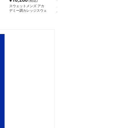
(税込)
(税込)
(税込
スウェットメンズ アカ
スウェットメンズ 紋章
スウェットメン
デミー調カレッジスウェ
入りカレッジスウェット
プルロゴ入り長
ット
ット