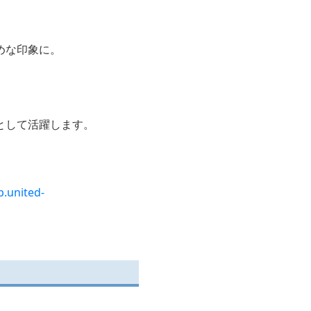
めな印象に。
として活躍します。
p.united-