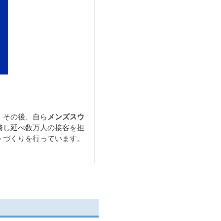
。
その後、自ら
メンズスウ
務し延べ数万人の接客を担
トづくりを行っています。