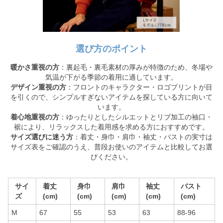
選び方のポイント
暖かさ重視の方
：裏起毛・裏毛素材の厚みが特徴のため、冬場や
気温が下がる季節の着用に適しています。
デザイン重視の方
：フロントのキャラクター・ロゴプリントが目
を引くので、シンプルすぎないアイテムを探している方に向いて
います。
着心地重視の方
：ゆったりとしたシルエットとリブ加工の袖口・
裾により、リラックスした着用感を求める方におすすめです。
サイズ選びに迷う方
：着丈・身巾・肩巾・袖丈・バストの実寸は
サイズ表をご確認のうえ、普段お使いのアイテムと比較してお選
びください。
サイ
着丈
身巾
肩巾
袖丈
バスト
ズ
(cm)
(cm)
(cm)
(cm)
(cm)
M
67
55
53
63
88-96