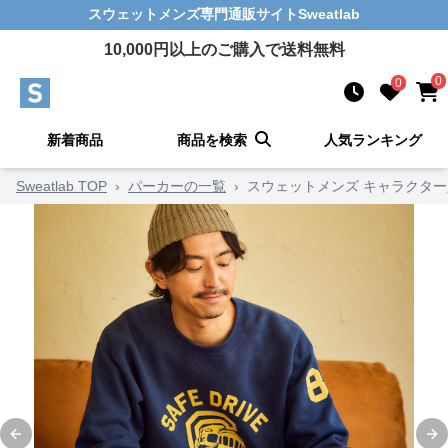
スウェットメンズ
専門通販サイト
Sweatlab
10,000
円以上のご購入で送料無料
0
0
新着商品
商品を検索
人気ランキング
Sweatlab TOP
›
パーカーの一覧
›
スウェットメンズ キャラクタ
Previous slide
Ne