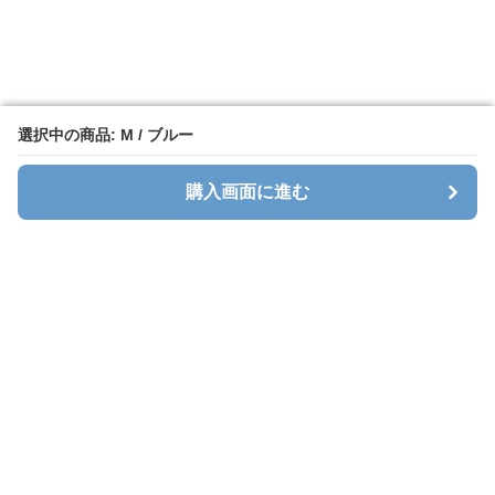
選択中の商品: M / ブルー
選択中の商品: M / ブルー
購入画面に進む
購入画面に進む
Sweatlab
について