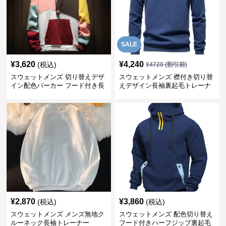
SALE
¥
3,620
¥
4,240
(税込)
¥
4720
(割引前)
スウェットメンズ 切り替えデザ
スウェットメンズ 襟付き切り替
イン配色パーカー フード付き長
えデザイン長袖裏起毛トレーナ
袖
ー
¥
2,870
¥
3,860
(税込)
(税込)
スウェットメンズ メンズ無地ク
スウェットメンズ 配色切り替え
ルーネック長袖トレーナー
フード付きハーフジップ裏起毛