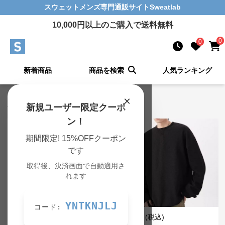
スウェットメンズ
専門通販サイト
Sweatlab
10,000
円以上のご購入で送料無料
0
0
新着商品
商品を検索
人気ランキング
×
スウェットメンズ 新着アイテム
新規ユーザー限定クーポ
ン！
期間限定! 15%OFFクーポン
です
取得後、決済画面で自動適用さ
れます
YNTKNJLJ
コード:
¥
4,910
¥
4,140
(税込)
(税込)