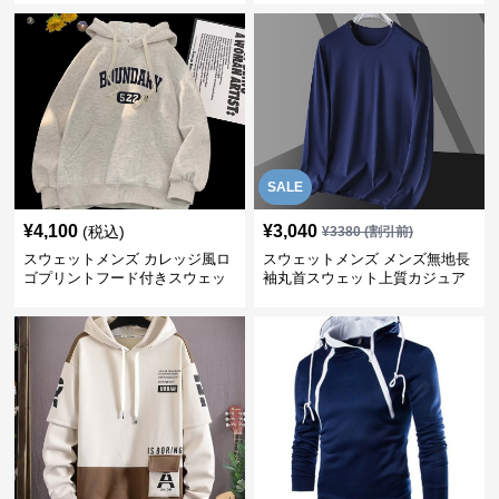
SALE
¥
4,100
¥
3,040
(税込)
¥
3380
(割引前)
スウェットメンズ カレッジ風ロ
スウェットメンズ メンズ無地長
ゴプリントフード付きスウェッ
袖丸首スウェット上質カジュア
ト
ル