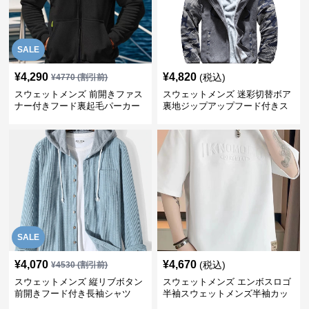
SALE
¥
4,290
¥
4,820
(税込)
¥
4770
(割引前)
スウェットメンズ 前開きファス
スウェットメンズ 迷彩切替ボア
ナー付きフード裏起毛パーカー
裏地ジップアップフード付きス
ウェット
SALE
¥
4,070
¥
4,670
(税込)
¥
4530
(割引前)
スウェットメンズ 縦リブボタン
スウェットメンズ エンボスロゴ
前開きフード付き長袖シャツ
半袖スウェットメンズ半袖カッ
トソー