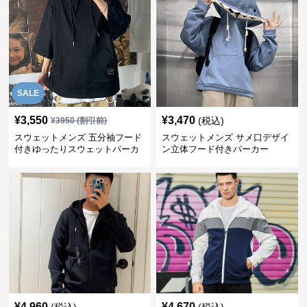
SALE
¥
3,550
¥
3,470
(税込)
¥
3950
(割引前)
スウェットメンズ 五分袖フード
スウェットメンズ サメ口デザイ
付きゆったりスウェットパーカ
ン立体フード付きパーカー
ー
¥
4,960
¥
4,670