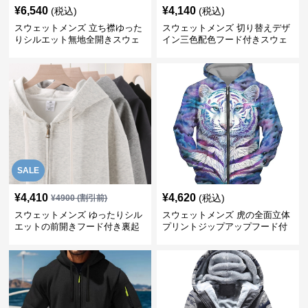
¥
6,540
¥
4,140
(税込)
(税込)
スウェットメンズ 立ち襟ゆった
スウェットメンズ 切り替えデザ
りシルエット無地全開きスウェ
イン三色配色フード付きスウェ
ット
ット
SALE
¥
4,410
¥
4,620
(税込)
¥
4900
(割引前)
スウェットメンズ ゆったりシル
スウェットメンズ 虎の全面立体
エットの前開きフード付き裏起
プリントジップアップフード付
毛上着
きパーカー