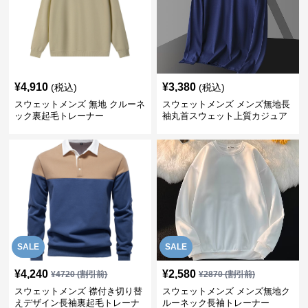
¥
4,910
¥
3,380
(税込)
(税込)
スウェットメンズ 無地 クルーネ
スウェットメンズ メンズ無地長
ック裏起毛トレーナー
袖丸首スウェット上質カジュア
ル
SALE
SALE
¥
4,240
¥
2,580
¥
4720
(割引前)
¥
2870
(割引前)
スウェットメンズ 襟付き切り替
スウェットメンズ メンズ無地ク
えデザイン長袖裏起毛トレーナ
ルーネック長袖トレーナー