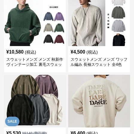
¥
10,580
¥
4,500
(税込)
(税込)
スウェットメンズ メンズ 秋新作
スウェットメンズ メンズ ワッフ
ヴィンテージ加工 裏毛スウェッ
ル編み 長袖スウェット 全4色
トパーカー 全6色
SALE
¥
5,530
¥
6,400
(税込)
¥
6140
(割引前)