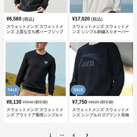
¥
6,560
¥
17,020
(税込)
(税込)
スウェットメンズ スウェットメ
スウェットメンズ スウェットメ
ンズ 上質な立ち襟ハーフジップ
ンズ シンプル刺繍入りオーバー
スウェット
サイズトレーナー
SALE
SALE
¥
8,130
¥
7,750
¥
9040
(割引前)
¥
8620
(割引前)
スウェットメンズ スウェットメ
スウェットメンズ スウェットメ
ンズ アウトドア風情シンプルト
ンズ シンプルロゴプリント長袖
レーナー
トレーナー
1
4