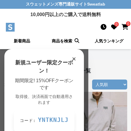
スウェットメンズ
専門通販サイト
Sweatlab
10,000
円以上のご購入で送料無料
0
0
新着商品
商品を検索
人気ランキング
Sweatlab TOP
›
グリーンの一覧
×
新規ユーザー限定クーポ
グリーン スウェットメンズ 商品一覧
ン！
期間限定! 15%OFFクーポン
196
件の商品が見つかりました
です
取得後、決済画面で自動適用さ
れます
YNTKNJLJ
コード: