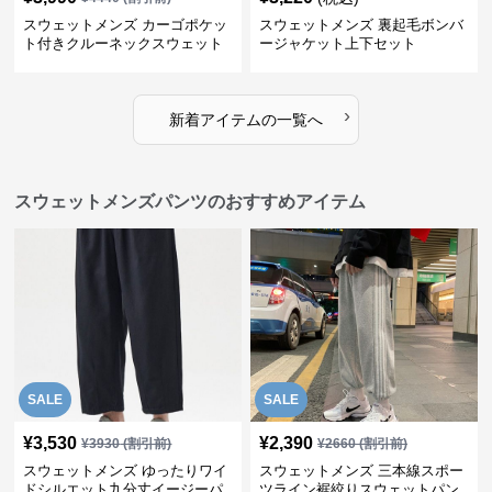
スウェットメンズ カーゴポケッ
スウェットメンズ 裏起毛ボンバ
ト付きクルーネックスウェット
ージャケット上下セット
上下セット
›
新着アイテムの一覧へ
スウェットメンズパンツのおすすめアイテム
SALE
SALE
¥
3,530
¥
2,390
¥
3930
(割引前)
¥
2660
(割引前)
スウェットメンズ ゆったりワイ
スウェットメンズ 三本線スポー
ドシルエット九分丈イージーパ
ツライン裾絞りスウェットパン