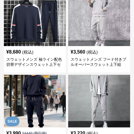
¥
8,680
¥
3,560
(税込)
(税込)
スウェットメンズ 袖ライン配色
スウェットメンズ フード付きプ
切替デザインスウェット上下セ
ルオーバースウェット上下組
ット
SALE
¥
3,990
¥
3,220
(税込)
¥
4440
(割引前)