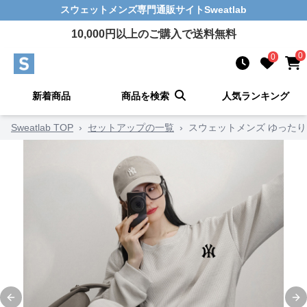
スウェットメンズ
専門通販サイト
Sweatlab
10,000
円以上のご購入で送料無料
0
0
新着商品
商品を検索
人気ランキング
Sweatlab TOP
›
セットアップの一覧
›
スウェットメンズ ゆった
Previous slide
Ne