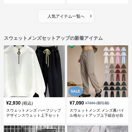
由
ット
›
人気アイテム一覧へ
スウェットメンズセットアップの新着アイテム
SALE
¥
2,930
¥
7,090
(税込)
¥
7880
(割引前)
スウェットメンズ ハーフジップ
スウェットメンズ メンズ裏パイ
デザインスウェット上下セット
ル地セットアップ上下組合せ自
由