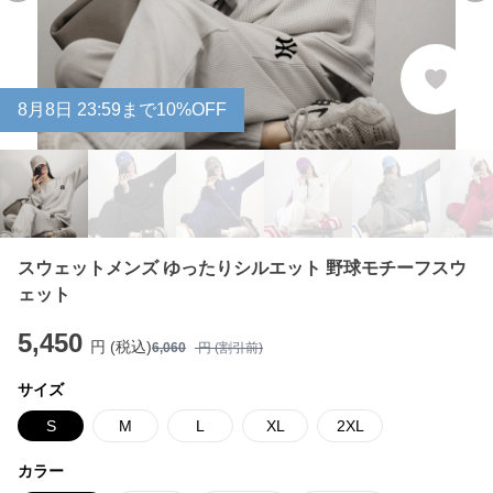
8
月
8
日 23:59まで10%OFF
スウェットメンズ ゆったりシルエット 野球モチーフスウ
ェット
5,450
円 (税込)
6,060
円 (割引前)
サイズ
S
M
L
XL
2XL
カラー