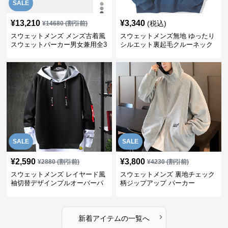
SALE
¥
13,210
¥
3,340
(税込)
¥
14680
(割引前)
スウェットメンズ メンズ古着風
スウェットメンズ無地 ゆったり
スウェットパーカー男女兼用全3
シルエット裏起毛クルーネック
色
トレーナー
SALE
SALE
¥
2,590
¥
3,800
¥
2880
(割引前)
¥
4230
(割引前)
スウェットメンズ レイヤード風
スウェットメンズ 裏地チェック
袖切替デザインプルオーバーパ
柄ジップアップ パーカー
ーカー
›
新着アイテムの一覧へ