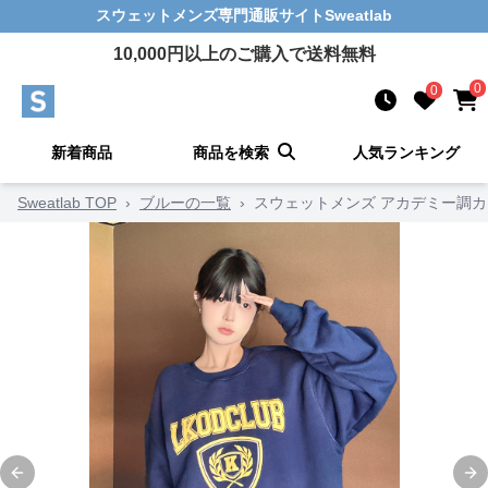
スウェットメンズ
専門通販サイト
Sweatlab
10,000
円以上のご購入で送料無料
0
0
新着商品
商品を検索
人気ランキング
Sweatlab TOP
›
ブルーの一覧
›
スウェットメンズ アカデミー調
Previous slide
Ne