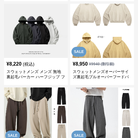
SALE
¥
8,220
¥
8,950
(税込)
¥
9940
(割引前)
スウェットメンズ メンズ 無地
スウェットメンズオーバーサイ
裏起毛パーカー ハーフジップ フ
ズ裏起毛プルオーバーフードパ
ード付き 全4色
ーカー
SALE
SALE