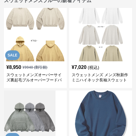
スウェットメンズブルーの新着アイテム
SALE
¥
8,950
¥
7,020
(税込)
¥
9940
(割引前)
スウェットメンズオーバーサイ
スウェットメンズ メンズ秋新作
ズ裏起毛プルオーバーフードパ
ミニハイネック長袖スウェット
ーカー
抗菌通勤仕様全6色