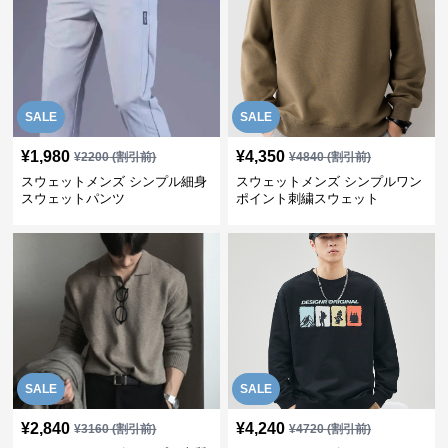
SALE
SALE
¥
1,980
¥
4,350
¥
2200
(割引前)
¥
4840
(割引前)
スウェットメンズ シンプル細身
スウェットメンズ シンプルワン
スウェットパンツ
ポイント刺繍スウェット
SALE
SALE
¥
2,840
¥
4,240
¥
3160
(割引前)
¥
4720
(割引前)