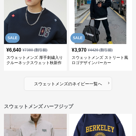
SALE
SALE
¥
6,640
¥
3,970
¥
7380
(割引前)
¥
4420
(割引前)
スウェットメンズ 厚手刺繍入り
スウェットメンズ ストリート風
クルーネックスウェット秋新作
ロゴデザインパーカー
全2色
›
スウェットメンズ
の
ネイビー
一覧へ
スウェットメンズ ハーフジップ