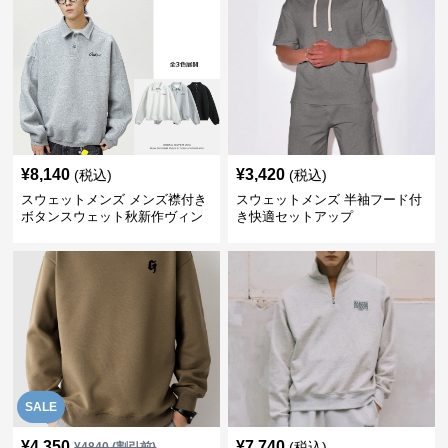
¥
8,140
¥
3,420
(税込)
(税込)
スウェットメンズ メンズ襟付き
スウェットメンズ 半袖フード付
ボタンスウェット秋新作ヴィン
き快適セットアップ
テージ風
SALE
¥
4,350
¥
7,740
(税込)
¥
4840
(割引前)