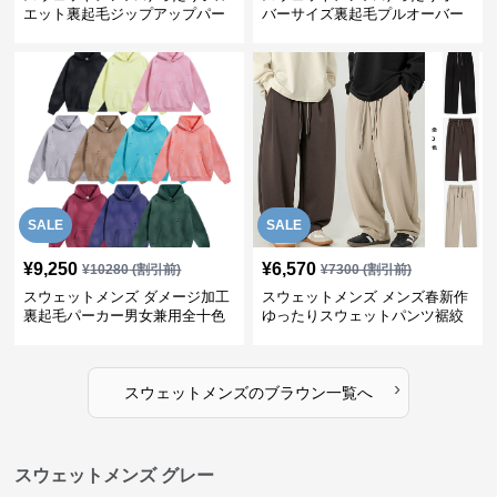
エット裏起毛ジップアップパー
バーサイズ裏起毛プルオーバー
カー
パーカー
SALE
SALE
¥
9,250
¥
6,570
¥
10280
(割引前)
¥
7300
(割引前)
スウェットメンズ ダメージ加工
スウェットメンズ メンズ春新作
裏起毛パーカー男女兼用全十色
ゆったりスウェットパンツ裾絞
りタイプ全3色
›
スウェットメンズ
の
ブラウン
一覧へ
スウェットメンズ グレー