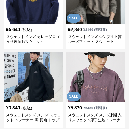
SALE
¥
5,640
¥
2,840
(税込)
¥
3160
(割引前)
スウェットメンズ カレッジロゴ
スウェットメンズ シンプル上質
入り裏起毛スウェット
ルーズフィット スウェット
SALE
¥
3,840
¥
5,830
(税込)
¥
6480
(割引前)
スウェットメンズ メンズ スウェ
スウェットメンズ メンズ刺繍入
ット トレーナー 黒 長袖 トップ
りスウェット厚手生地トレーナ
ス
ー秋冬