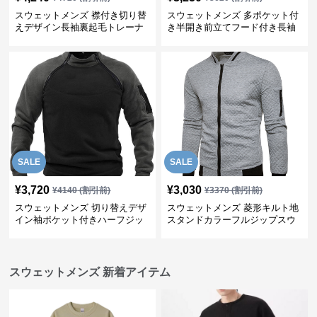
スウェットメンズ 襟付き切り替
スウェットメンズ 多ポケット付
えデザイン長袖裏起毛トレーナ
き半開き前立てフード付き長袖
ー
上着
SALE
SALE
¥
3,720
¥
3,030
¥
4140
(割引前)
¥
3370
(割引前)
スウェットメンズ 切り替えデザ
スウェットメンズ 菱形キルト地
イン袖ポケット付きハーフジッ
スタンドカラーフルジップスウ
プ裏起毛トップス
ェット
スウェットメンズ 新着アイテム