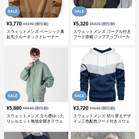
SALE
SALE
¥
3,770
¥
5,320
¥
4190
(割引前)
¥
5920
(割引前)
スウェットメンズ ベーシック裏
スウェットメンズ ゴーグル付き
起毛クルーネックトレーナー
フード搭載ジップアップパーカ
ー
SALE
SALE
¥
5,880
¥
3,720
¥
6540
(割引前)
¥
4140
(割引前)
スウェットメンズ 立ち襟ゆった
スウェットメンズ 切り替えデザ
りシルエット無地全開きスウェ
イン三色配色フード付きスウェ
ット
ット