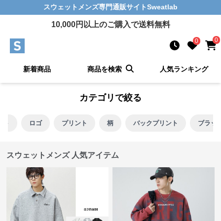
スウェットメンズ
専門通販サイト
Sweatlab
10,000
円以上のご購入で送料無料
0
0
新着商品
商品を検索
人気ランキング
カテゴリで絞る
ント
ロゴ
プリント
柄
バックプリント
ブラッ
スウェットメンズ 人気アイテム