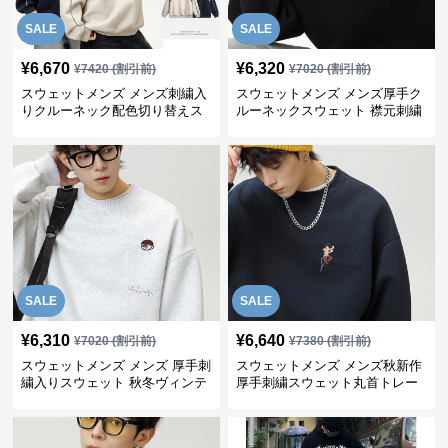
SALE
SALE
¥
6,670
¥
6,320
¥
7420
(割引前)
¥
7020
(割引前)
スウェットメンズ メンズ刺繍入
スウェットメンズ メンズ厚手ク
りクルーネック配色切り替えス
ルーネックスウェット 襟元刺繍
ウェット
デザイン 全3色展開
SALE
SALE
¥
6,310
¥
6,640
¥
7020
(割引前)
¥
7380
(割引前)
スウェットメンズ メンズ 厚手刺
スウェットメンズ メンズ秋新作
繍入りスウェット 秋冬ヴィンテ
厚手刺繍スウェット丸首トレー
ージ風トレーナー
ナー全3色