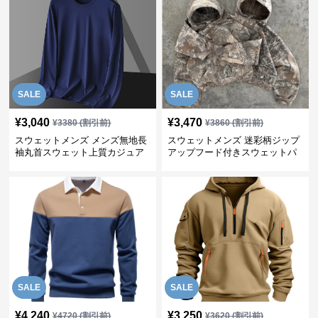
SALE
SALE
¥
3,040
¥
3,470
¥
3380
(割引前)
¥
3860
(割引前)
スウェットメンズ メンズ無地長
スウェットメンズ 迷彩柄ジップ
袖丸首スウェット上質カジュア
アップフード付きスウェットパ
ル
ーカー
SALE
SALE
¥
4,240
¥
3,250
¥
4720
(割引前)
¥
3620
(割引前)