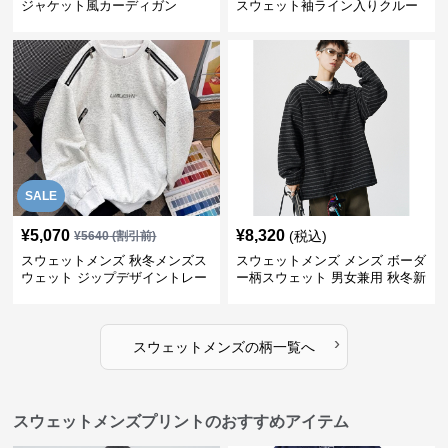
ジャケット風カーディガン
スウェット袖ライン入りクルー
ネック長袖
SALE
¥
5,070
¥
8,320
(税込)
¥
5640
(割引前)
スウェットメンズ 秋冬メンズス
スウェットメンズ メンズ ボーダ
ウェット ジップデザイントレー
ー柄スウェット 男女兼用 秋冬新
ナー
作
›
スウェットメンズ
の
柄
一覧へ
スウェットメンズプリントのおすすめアイテム