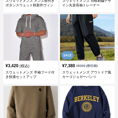
スウェットメンズ メンズ襟付き
スウェットメンズ 羽根刺繍デザ
ボタンスウェット秋新作ヴィン
イン丸首長袖トレーナー
テージ風
SALE
¥
3,420
¥
7,380
(税込)
¥
8200
(割引前)
スウェットメンズ 半袖フード付
スウェットメンズ アウトドア風
き快適セットアップ
カーゴジョガーパンツ