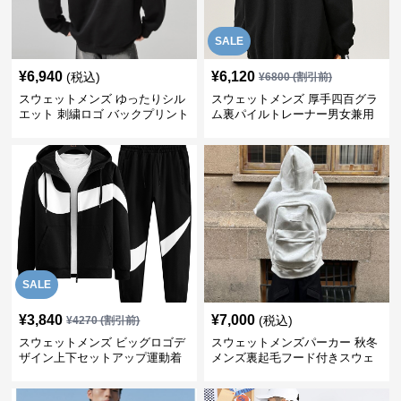
SALE
¥
6,940
¥
6,120
(税込)
¥
6800
(割引前)
スウェットメンズ ゆったりシル
スウェットメンズ 厚手四百グラ
エット 刺繍ロゴ バックプリント
ム裏パイルトレーナー男女兼用
スウェット
黒
SALE
¥
3,840
¥
7,000
(税込)
¥
4270
(割引前)
スウェットメンズ ビッグロゴデ
スウェットメンズパーカー 秋冬
ザイン上下セットアップ運動着
メンズ裏起毛フード付きスウェ
ット