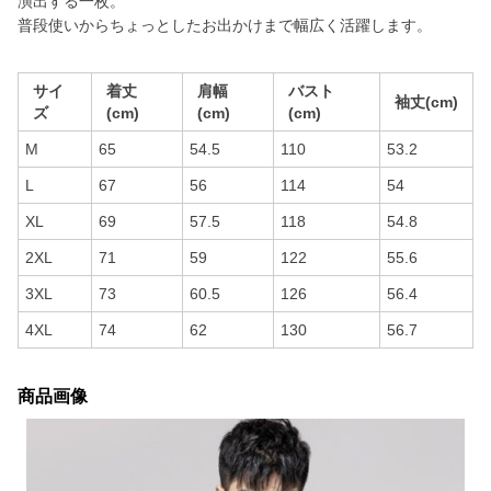
演出する一枚。
普段使いからちょっとしたお出かけまで幅広く活躍します。
サイ
着丈
肩幅
バスト
袖丈(cm)
ズ
(cm)
(cm)
(cm)
M
65
54.5
110
53.2
L
67
56
114
54
XL
69
57.5
118
54.8
2XL
71
59
122
55.6
3XL
73
60.5
126
56.4
4XL
74
62
130
56.7
商品画像