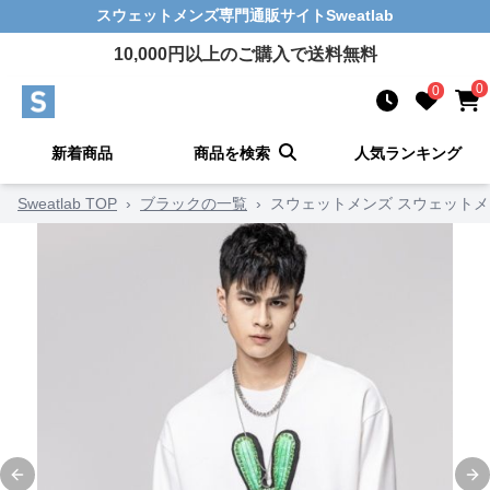
スウェットメンズ
専門通販サイト
Sweatlab
10,000
円以上のご購入で送料無料
0
0
新着商品
商品を検索
人気ランキング
Sweatlab TOP
›
ブラックの一覧
›
スウェットメンズ スウェット
Previous slide
Ne