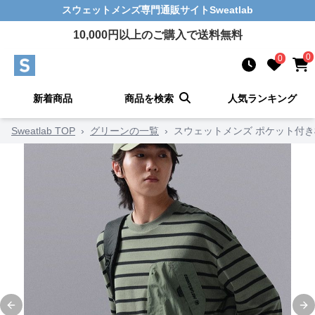
スウェットメンズ
専門通販サイト
Sweatlab
10,000
円以上のご購入で送料無料
0
0
新着商品
商品を検索
人気ランキング
Sweatlab TOP
›
グリーンの一覧
›
スウェットメンズ ポケット付
Previous slide
Ne