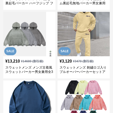
裏起毛パーカー ハーフジップ フ
ム裏起毛無地パーカー男女兼用
ード付き 全4色
全五色
SALE
SALE
¥
13,210
¥
3,120
¥
14680
(割引前)
¥
3470
(割引前)
スウェットメンズ メンズ古着風
スウェットメンズ 刺繍ロゴ入り
スウェットパーカー男女兼用全3
プルオーバーパーカーセットア
色
ップ