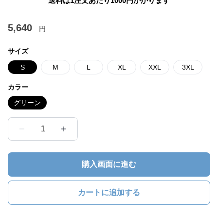
送料は1注文あたり
1000
円かかります
5,640
円
サイズ
S
M
L
XL
XXL
3XL
カラー
グリーン
1
購入画面に進む
カートに追加する