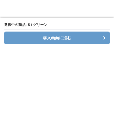
選択中の商品: S / グリーン
選択中の商品: S / グリーン
購入画面に進む
購入画面に進む
Sweatlab
について