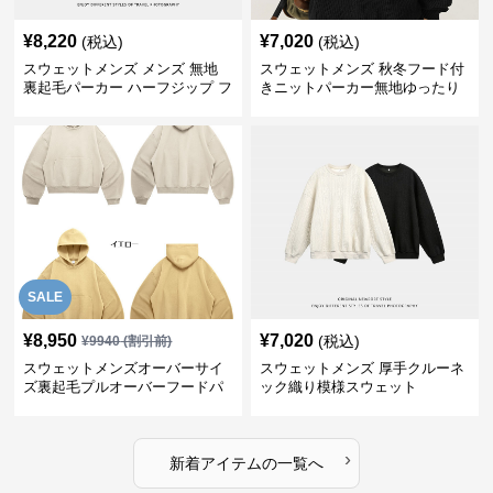
¥
8,220
¥
7,020
(税込)
(税込)
スウェットメンズ メンズ 無地
スウェットメンズ 秋冬フード付
裏起毛パーカー ハーフジップ フ
きニットパーカー無地ゆったり
ード付き 全4色
全5色
SALE
¥
8,950
¥
7,020
(税込)
¥
9940
(割引前)
スウェットメンズオーバーサイ
スウェットメンズ 厚手クルーネ
ズ裏起毛プルオーバーフードパ
ック織り模様スウェット
ーカー
›
新着アイテムの一覧へ