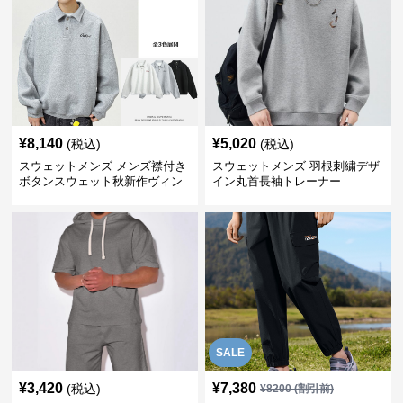
¥
8,140
¥
5,020
(税込)
(税込)
スウェットメンズ メンズ襟付き
スウェットメンズ 羽根刺繍デザ
ボタンスウェット秋新作ヴィン
イン丸首長袖トレーナー
テージ風
SALE
¥
3,420
¥
7,380
(税込)
¥
8200
(割引前)