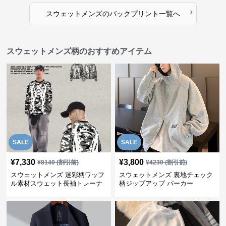
›
スウェットメンズ
の
バックプリント
一覧へ
スウェットメンズ柄のおすすめアイテム
SALE
SALE
¥
7,330
¥
3,800
¥
8140
(割引前)
¥
4230
(割引前)
スウェットメンズ 迷彩柄ワッフ
スウェットメンズ 裏地チェック
ル素材スウェット長袖トレーナ
柄ジップアップ パーカー
ー