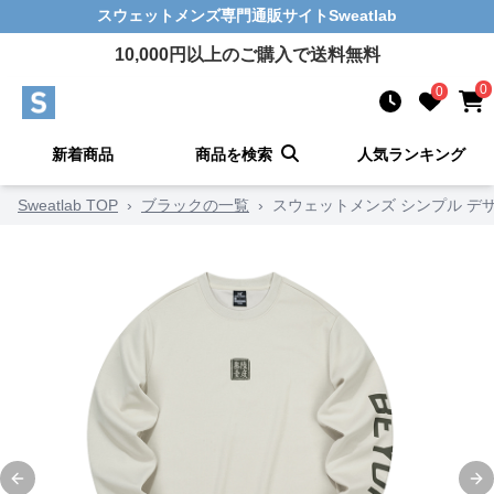
スウェットメンズ
専門通販サイト
Sweatlab
10,000
円以上のご購入で送料無料
0
0
新着商品
商品を検索
人気ランキング
Sweatlab TOP
›
ブラックの一覧
›
スウェットメンズ シンプル デ
Previous slide
Ne