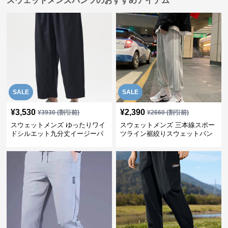
スウェットメンズパンツのおすすめアイテム
SALE
SALE
¥
3,530
¥
2,390
¥
3930
(割引前)
¥
2660
(割引前)
スウェットメンズ ゆったりワイ
スウェットメンズ 三本線スポー
ドシルエット九分丈イージーパ
ツライン裾絞りスウェットパン
ンツ
ツ