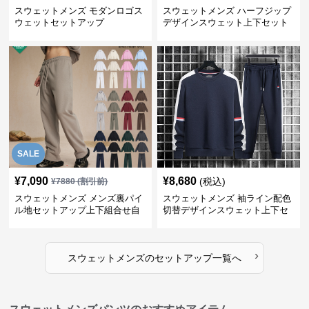
スウェットメンズ モダンロゴス
スウェットメンズ ハーフジップ
ウェットセットアップ
デザインスウェット上下セット
SALE
¥
7,090
¥
8,680
(税込)
¥
7880
(割引前)
スウェットメンズ メンズ裏パイ
スウェットメンズ 袖ライン配色
ル地セットアップ上下組合せ自
切替デザインスウェット上下セ
由
ット
›
スウェットメンズ
の
セットアップ
一覧へ