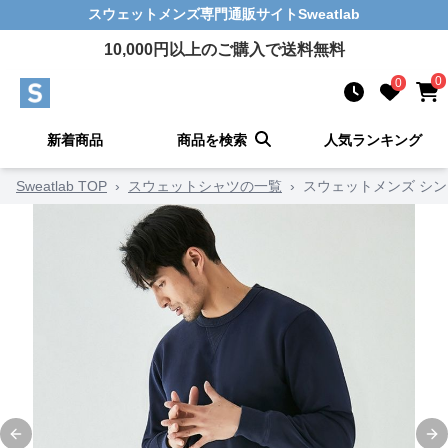
スウェットメンズ
専門通販サイト
Sweatlab
10,000
円以上のご購入で送料無料
0
0
新着商品
商品を検索
人気ランキング
Sweatlab TOP
›
スウェットシャツの一覧
›
スウェットメンズ シ
Previous slide
Ne