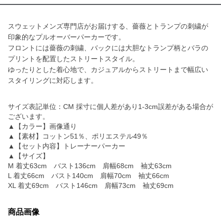
スウェットメンズ専門店がお届けする、薔薇とトランプの刺繍が
印象的なプルオーバーパーカーです。
フロントには薔薇の刺繍、バックには大胆なトランプ柄とバラの
プリントを配置したストリートスタイル。
ゆったりとした着心地で、カジュアルからストリートまで幅広い
スタイリングに対応します。
サイズ表記単位：CM 採寸に個人差があり1-3cm誤差がある場合が
ございます。
▲【カラー】画像通り
▲【素材】コットン51％、ポリエステル49％
▲【セット内容】トレーナーパーカー
▲【サイズ】
M 着丈63cm バスト136cm 肩幅68cm 袖丈63cm
L 着丈66cm バスト140cm 肩幅70cm 袖丈66cm
XL 着丈69cm バスト146cm 肩幅73cm 袖丈69cm
商品画像