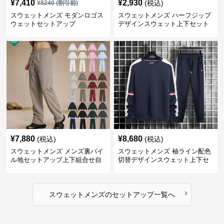
¥
7,410
¥
2,930
(税込)
¥
8240
(割引前)
スウェットメンズ モダンロゴス
スウェットメンズ ハーフジップ
ウェットセットアップ
デザインスウェット上下セット
¥
7,880
¥
8,680
(税込)
(税込)
スウェットメンズ メンズ裏パイ
スウェットメンズ 袖ライン配色
ル地セットアップ上下組合せ自
切替デザインスウェット上下セ
由
ット
›
スウェットメンズ
の
セットアップ
一覧へ