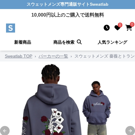
スウェットメンズ
専門通販サイト
Sweatlab
10,000
円以上のご購入で送料無料
0
0
新着商品
商品を検索
人気ランキング
Sweatlab TOP
›
パーカーの一覧
›
スウェットメンズ 薔薇とトラ
Previous slide
Ne