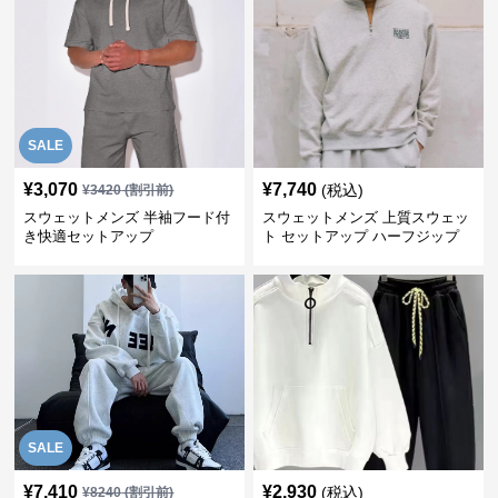
SALE
¥
3,070
¥
7,740
(税込)
¥
3420
(割引前)
スウェットメンズ 半袖フード付
スウェットメンズ 上質スウェッ
き快適セットアップ
ト セットアップ ハーフジップ
SALE
¥
7,410
¥
2,930
(税込)
¥
8240
(割引前)