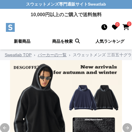
スウェットメンズ
専門通販サイト
Sweatlab
10,000
円以上のご購入で送料無料
0
0
新着商品
商品を検索
人気ランキング
Sweatlab TOP
›
パーカーの一覧
›
スウェットメンズ 三百五十グ
Previous slide
Ne