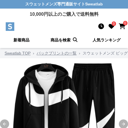
スウェットメンズ
専門通販サイト
Sweatlab
10,000
円以上のご購入で送料無料
0
0
新着商品
商品を検索
人気ランキング
Sweatlab TOP
›
バックプリントの一覧
›
スウェットメンズ ビッ
Previous slide
Ne