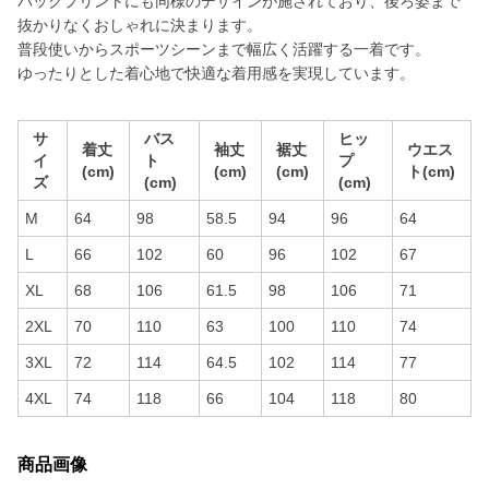
バックプリントにも同様のデザインが施されており、後ろ姿まで
抜かりなくおしゃれに決まります。
普段使いからスポーツシーンまで幅広く活躍する一着です。
ゆったりとした着心地で快適な着用感を実現しています。
サ
バス
ヒッ
着丈
袖丈
裾丈
ウエス
イ
ト
プ
(cm)
(cm)
(cm)
ト(cm)
ズ
(cm)
(cm)
M
64
98
58.5
94
96
64
L
66
102
60
96
102
67
XL
68
106
61.5
98
106
71
2XL
70
110
63
100
110
74
3XL
72
114
64.5
102
114
77
4XL
74
118
66
104
118
80
商品画像