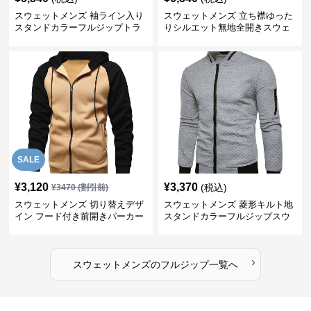
スウェットメンズ 袖ライン入り
スウェットメンズ 立ち襟ゆった
スタンドカラーフルジップトラ
りシルエット無地全開きスウェ
ックジャケット
ット
SALE
¥
3,120
¥
3,370
(税込)
¥
3470
(割引前)
スウェットメンズ 切り替えデザ
スウェットメンズ 菱形キルト地
イン フード付き前開きパーカー
スタンドカラーフルジップスウ
ェット
›
スウェットメンズ
の
フルジップ
一覧へ