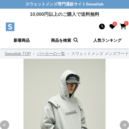
スウェットメンズ
専門通販サイト
Sweatlab
10,000
円以上のご購入で送料無料
0
0
新着商品
商品を検索
人気ランキング
Sweatlab TOP
›
パーカーの一覧
›
スウェットメンズ メンズフー
Previous slide
Ne