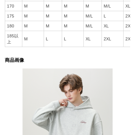
170
M
M
M
M
M/L
XL/2
175
M
M
M
M/L
L
2XL
180
M
M
M
M/L
XL
2XL
185以
M
L
L
XL
2XL
2XL
上
商品画像