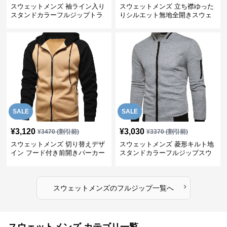
スウェットメンズ 袖ライン入り
スウェットメンズ 立ち襟ゆった
スタンドカラーフルジップトラ
りシルエット無地全開きスウェ
ックジャケット
ット
SALE
SALE
¥
3,120
¥
3,030
¥
3470
(割引前)
¥
3370
(割引前)
スウェットメンズ 切り替えデザ
スウェットメンズ 菱形キルト地
イン フード付き前開きパーカー
スタンドカラーフルジップスウ
ェット
›
スウェットメンズ
の
フルジップ
一覧へ