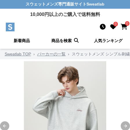
スウェットメンズ
専門通販サイト
Sweatlab
10,000
円以上のご購入で送料無料
0
0
新着商品
商品を検索
人気ランキング
Sweatlab TOP
›
パーカーの一覧
›
スウェットメンズ シンプル刺
Previous slide
Ne