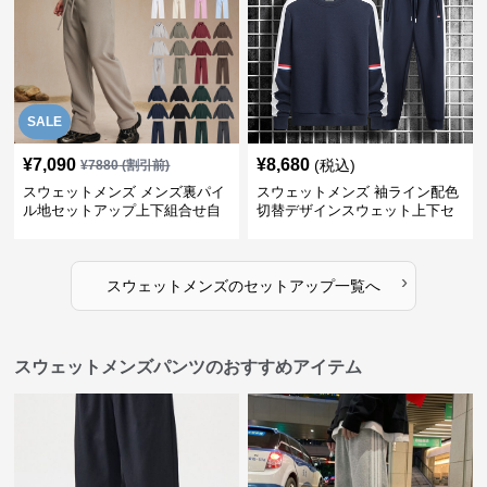
SALE
¥
7,090
¥
8,680
(税込)
¥
7880
(割引前)
スウェットメンズ メンズ裏パイ
スウェットメンズ 袖ライン配色
ル地セットアップ上下組合せ自
切替デザインスウェット上下セ
由
ット
›
スウェットメンズ
の
セットアップ
一覧へ
スウェットメンズパンツのおすすめアイテム