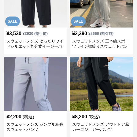
SALE
SALE
¥
3,530
¥
2,390
¥
3930
(割引前)
¥
2660
(割引前)
スウェットメンズ ゆったりワイ
スウェットメンズ 三本線スポー
ドシルエット九分丈イージーパ
ツライン裾絞りスウェットパン
ンツ
ツ
¥
2,200
¥
8,200
(税込)
(税込)
スウェットメンズ シンプル細身
スウェットメンズ アウトドア風
スウェットパンツ
カーゴジョガーパンツ