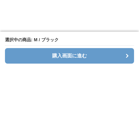
選択中の商品: M / ブラック
選択中の商品: M / ブラック
購入画面に進む
購入画面に進む
Sweatlab
について