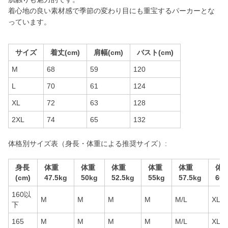
着心地の良い素材感で季節の変わり目にも重宝するパーカーとな
っています。
サイズ
着丈(cm)
肩幅(cm)
バスト(cm)
M
68
59
120
L
70
61
124
XL
72
63
128
2XL
74
65
132
体格別サイズ表（身長・体重による推奨サイズ）:
身長
体重
体重
体重
体重
体重
体
(cm)
47.5kg
50kg
52.5kg
55kg
57.5kg
60k
160以
M
M
M
M
M/L
XL/2
下
165
M
M
M
M
M/L
XL/2