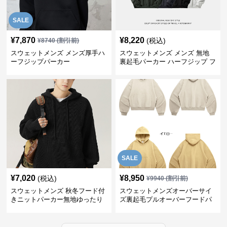
SALE
¥
7,870
¥
8,220
(税込)
¥
8740
(割引前)
スウェットメンズ メンズ厚手ハ
スウェットメンズ メンズ 無地
ーフジップパーカー
裏起毛パーカー ハーフジップ フ
ード付き 全4色
SALE
¥
7,020
¥
8,950
(税込)
¥
9940
(割引前)
スウェットメンズ 秋冬フード付
スウェットメンズオーバーサイ
きニットパーカー無地ゆったり
ズ裏起毛プルオーバーフードパ
全5色
ーカー