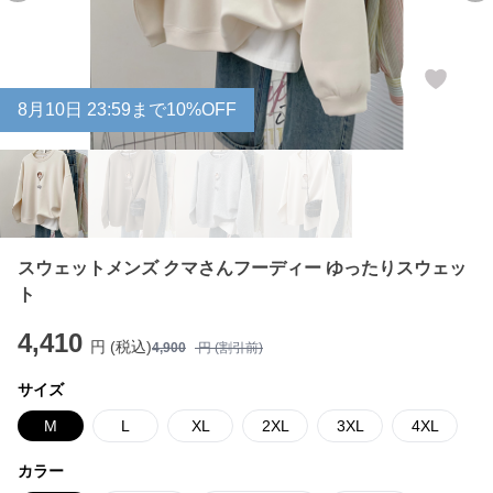
8
月
10
日 23:59まで10%OFF
スウェットメンズ クマさんフーディー ゆったりスウェッ
ト
4,410
円 (税込)
4,900
円 (割引前)
サイズ
M
L
XL
2XL
3XL
4XL
カラー