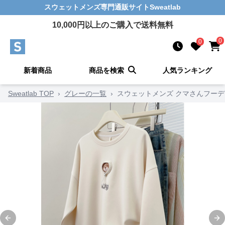
スウェットメンズ
専門通販サイト
Sweatlab
10,000
円以上のご購入で送料無料
0
0
新着商品
商品を検索
人気ランキング
Sweatlab TOP
›
グレーの一覧
›
スウェットメンズ クマさんフーデ
Previous slide
Ne