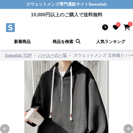
スウェットメンズ
専門通販サイト
Sweatlab
10,000
円以上のご購入で送料無料
0
0
新着商品
商品を検索
人気ランキング
Sweatlab TOP
›
パーカーの一覧
›
スウェットメンズ 立体織り ハ
Previous slide
Ne