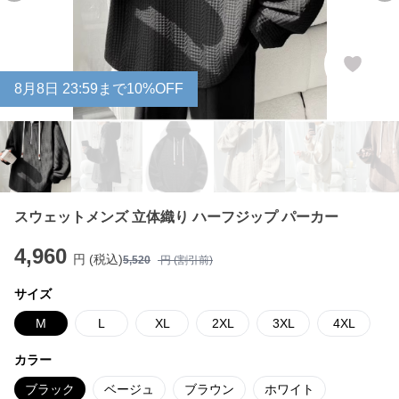
8
月
8
日 23:59まで10%OFF
スウェットメンズ 立体織り ハーフジップ パーカー
4,960
円 (税込)
5,520
円 (割引前)
サイズ
M
L
XL
2XL
3XL
4XL
カラー
ブラック
ベージュ
ブラウン
ホワイト