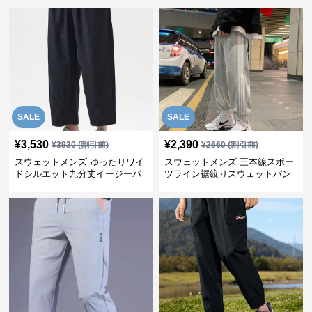
SALE
SALE
¥
3,530
¥
2,390
¥
3930
(割引前)
¥
2660
(割引前)
スウェットメンズ ゆったりワイ
スウェットメンズ 三本線スポー
ドシルエット九分丈イージーパ
ツライン裾絞りスウェットパン
ンツ
ツ