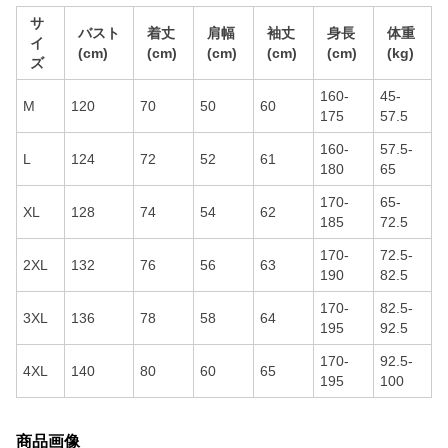
サ
バスト
着丈
肩幅
袖丈
身長
体重
イ
(cm)
(cm)
(cm)
(cm)
(cm)
(kg)
ズ
160-
45-
M
120
70
50
60
175
57.5
160-
57.5-
L
124
72
52
61
180
65
170-
65-
XL
128
74
54
62
185
72.5
170-
72.5-
2XL
132
76
56
63
190
82.5
170-
82.5-
3XL
136
78
58
64
195
92.5
170-
92.5-
4XL
140
80
60
65
195
100
商品画像