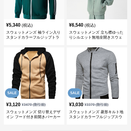
¥
5,340
¥
6,540
(税込)
(税込)
スウェットメンズ 袖ライン入り
スウェットメンズ 立ち襟ゆった
スタンドカラーフルジップトラ
りシルエット無地全開きスウェ
ックジャケット
ット
SALE
SALE
¥
3,120
¥
3,030
¥
3470
(割引前)
¥
3370
(割引前)
スウェットメンズ 切り替えデザ
スウェットメンズ 菱形キルト地
イン フード付き前開きパーカー
スタンドカラーフルジップスウ
ェット