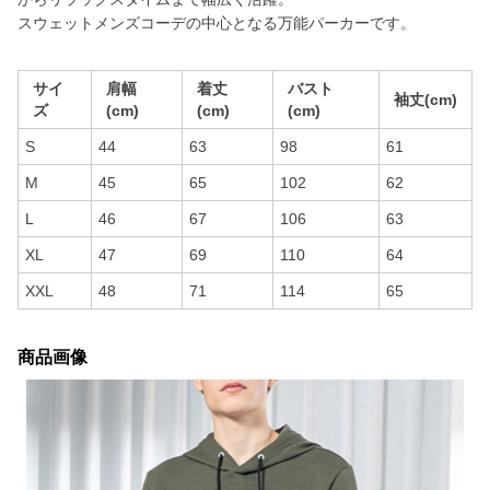
スウェットメンズコーデの中心となる万能パーカーです。
サイ
肩幅
着丈
バスト
袖丈(cm)
ズ
(cm)
(cm)
(cm)
S
44
63
98
61
M
45
65
102
62
L
46
67
106
63
XL
47
69
110
64
XXL
48
71
114
65
商品画像