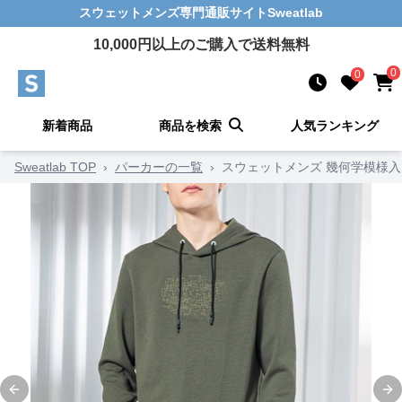
スウェットメンズ
専門通販サイト
Sweatlab
10,000
円以上のご購入で送料無料
0
0
新着商品
商品を検索
人気ランキング
Sweatlab TOP
›
パーカーの一覧
›
スウェットメンズ 幾何学模様
Previous slide
Ne