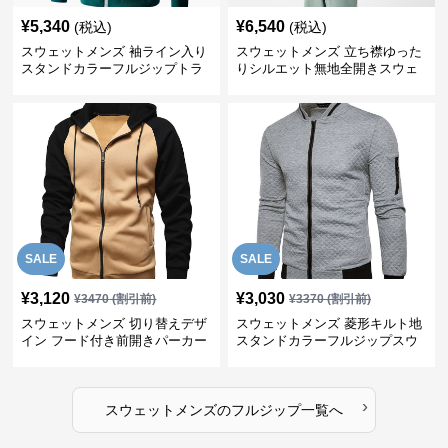
¥
5,340
¥
6,540
(税込)
(税込)
スウェットメンズ 袖ライン入り
スウェットメンズ 立ち襟ゆった
スタンドカラーフルジップトラ
りシルエット無地全開きスウェ
ックジャケット
ット
SALE
SALE
¥
3,120
¥
3,030
¥
3470
(割引前)
¥
3370
(割引前)
スウェットメンズ 切り替えデザ
スウェットメンズ 菱形キルト地
イン フード付き前開きパーカー
スタンドカラーフルジップスウ
ェット
›
スウェットメンズ
の
フルジップ
一覧へ