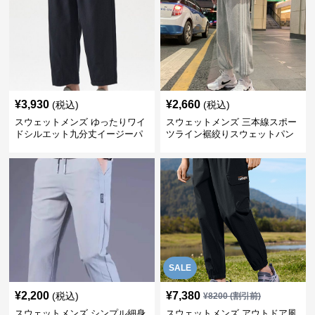
¥
3,930
¥
2,660
(税込)
(税込)
スウェットメンズ ゆったりワイ
スウェットメンズ 三本線スポー
ドシルエット九分丈イージーパ
ツライン裾絞りスウェットパン
ンツ
ツ
SALE
¥
2,200
¥
7,380
(税込)
¥
8200
(割引前)
スウェットメンズ シンプル細身
スウェットメンズ アウトドア風