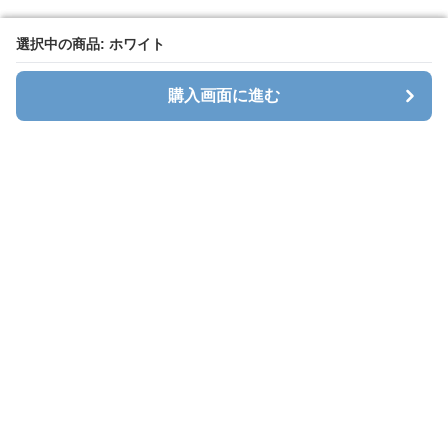
選択中の商品: ホワイト
選択中の商品: ホワイト
購入画面に進む
購入画面に進む
Sweatlab
について
利用規約