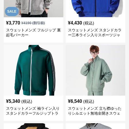
SALE
¥
3,770
¥
4,430
(税込)
¥
4190
(割引前)
スウェットメンズ フルジップ 裏
スウェットメンズ スタンドカラ
起毛パーカー
ー三本ライン入りスポーツジャ
ケット
¥
5,340
¥
6,540
(税込)
(税込)
スウェットメンズ 袖ライン入り
スウェットメンズ 立ち襟ゆった
スタンドカラーフルジップトラ
りシルエット無地全開きスウェ
ックジャケット
ット