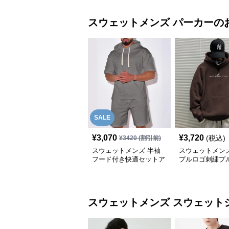
スウェットメンズ
パーカー
の
SALE
¥
3,070
¥
3,720
(税込)
¥
3420
(割引前)
スウェットメンズ 半袖
スウェットメンズ
フード付き快適セットア
プルロゴ刺繍プ
ップ
ーパーカー
スウェットメンズ
スウェット