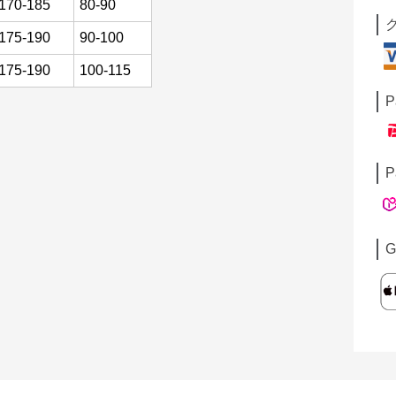
170-185
80-90
175-190
90-100
175-190
100-115
P
P
G