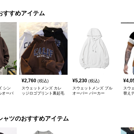
おすすめアイテム
¥
2,760
¥
5,230
¥
4,0
(税込)
(税込)
 シン
スウェットメンズ カレ
スウェットメンズ プル
スウ
ルオーバ
ッジロゴプリント裏起毛
オーバー パーカー
替え
プルオーバーパーカー
付き
シャツ
のおすすめアイテム