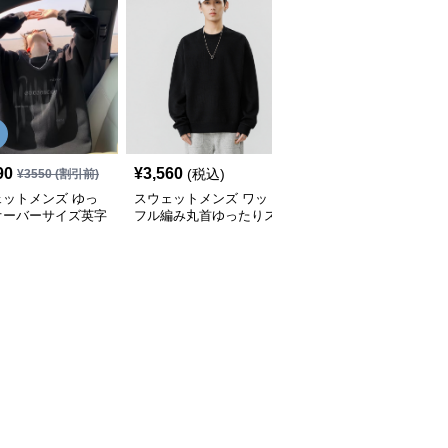
SALE
90
¥
3,560
¥
3,240
(税込)
¥
3550
(割引前)
¥
3600
(割引前)
ェットメンズ ゆっ
スウェットメンズ ワッ
スウェットメンズ ワッ
オーバーサイズ英字
フル編み丸首ゆったりス
フル編み刺繍ワンポイン
ントスウェットシャ
ウェットシャツ
ト丸首スウェットシャツ