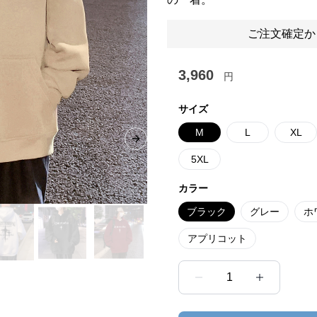
ご注文確定か
3,960
円
サイズ
M
L
XL
Next slide
5XL
カラー
ブラック
グレー
ホ
アプリコット
1