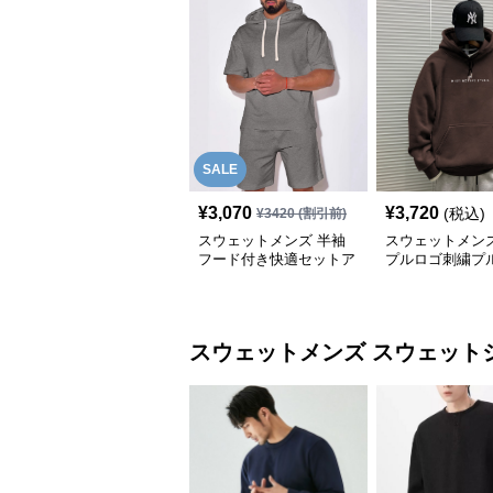
SALE
¥
3,070
¥
3,720
(税込)
¥
3420
(割引前)
スウェットメンズ 半袖
スウェットメンズ
フード付き快適セットア
プルロゴ刺繍プ
ップ
ーパーカー
スウェットメンズ
スウェット