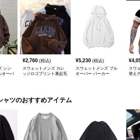
¥
2,760
¥
5,230
¥
4,0
(税込)
(税込)
 シン
スウェットメンズ カレ
スウェットメンズ プル
スウ
ルオーバ
ッジロゴプリント裏起毛
オーバー パーカー
替え
プルオーバーパーカー
付き
シャツ
のおすすめアイテム