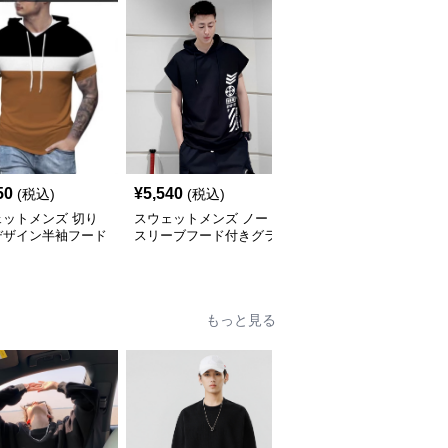
50
¥
5,540
¥
4,670
(税込)
(税込)
(税込)
ェットメンズ 切り
スウェットメンズ ノー
スウェットメンズ ハー
デザイン半袖フード
スリーブフード付きグラ
フジップ付き裏起毛フー
薄手パーカー
フィックスウェットパー
ド付きスウェット
カー
もっと見る