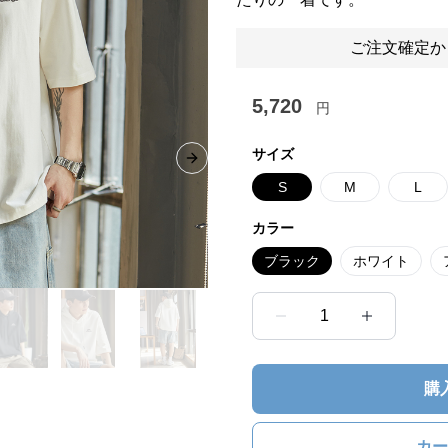
ご注文確定か
5,720
円
サイズ
Next slide
S
M
L
カラー
ブラック
ホワイト
1
購
カー