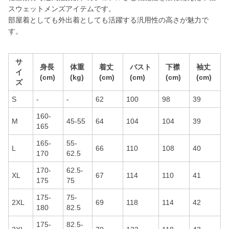
スウェットメンズアイテムです。
部屋着としても外出着としても活躍する汎用性の高さが魅力で
す。
サ
身長
体重
着丈
バスト
下襟
袖丈
イ
(cm)
(kg)
(cm)
(cm)
(cm)
(cm)
ズ
S
-
-
62
100
98
39
160-
M
45-55
64
104
104
39
165
165-
55-
L
66
110
108
40
170
62.5
170-
62.5-
XL
67
114
110
41
175
75
175-
75-
2XL
69
118
114
42
180
82.5
175-
82.5-