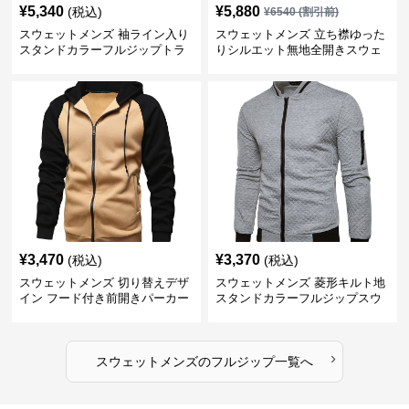
¥
5,340
¥
5,880
(税込)
¥
6540
(割引前)
スウェットメンズ 袖ライン入り
スウェットメンズ 立ち襟ゆった
スタンドカラーフルジップトラ
りシルエット無地全開きスウェ
ックジャケット
ット
¥
3,470
¥
3,370
(税込)
(税込)
スウェットメンズ 切り替えデザ
スウェットメンズ 菱形キルト地
イン フード付き前開きパーカー
スタンドカラーフルジップスウ
ェット
›
スウェットメンズ
の
フルジップ
一覧へ