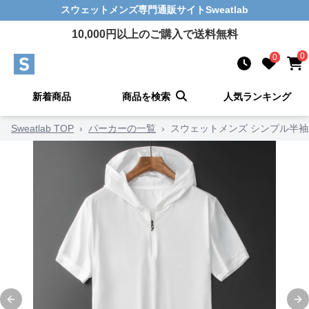
スウェットメンズ
専門通販サイト
Sweatlab
10,000
円以上のご購入で送料無料
0
0
新着商品
商品を検索
人気ランキング
Sweatlab TOP
›
パーカーの一覧
›
スウェットメンズ シンプル半袖
Previous slide
Ne