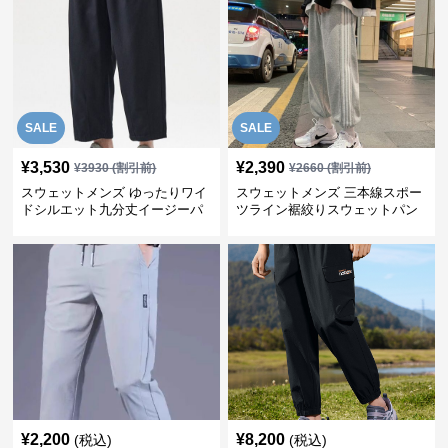
SALE
SALE
¥
3,530
¥
2,390
¥
3930
(割引前)
¥
2660
(割引前)
スウェットメンズ ゆったりワイ
スウェットメンズ 三本線スポー
ドシルエット九分丈イージーパ
ツライン裾絞りスウェットパン
ンツ
ツ
¥
2,200
¥
8,200
(税込)
(税込)