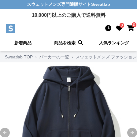
スウェットメンズ
専門通販サイト
Sweatlab
10,000
円以上のご購入で送料無料
0
0
新着商品
商品を検索
人気ランキング
Sweatlab TOP
›
パーカーの一覧
›
スウェットメンズ ファッショ
Previous slide
Ne