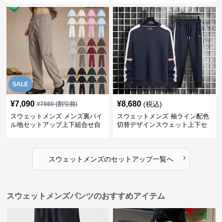
SALE
¥
7,090
¥
8,680
(税込)
¥
7880
(割引前)
スウェットメンズ メンズ裏パイ
スウェットメンズ 袖ライン配色
ル地セットアップ上下組合せ自
切替デザインスウェット上下セ
由
ット
›
スウェットメンズ
の
セットアップ
一覧へ
スウェットメンズパンツのおすすめアイテム