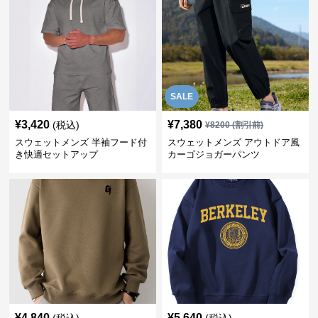
SALE
¥
3,420
¥
7,380
(税込)
¥
8200
(割引前)
スウェットメンズ 半袖フード付
スウェットメンズ アウトドア風
き快適セットアップ
カーゴジョガーパンツ
¥
4,840
¥
5,640