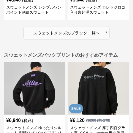
(税込)
(税込)
スウェットメンズ シンプルワン
スウェットメンズ カレッジロゴ
ポイント刺繍スウェット
入り裏起毛スウェット
›
スウェットメンズ
の
ブラック
一覧へ
スウェットメンズバックプリントのおすすめアイテム
SALE
¥
6,940
¥
6,120
(税込)
¥
6800
(割引前)
スウェットメンズ ゆったりシル
スウェットメンズ 厚手四百グラ
エット 刺繍ロゴ バックプリント
ム裏パイルトレーナー男女兼用