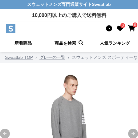
スウェットメンズ
専門通販サイト
Sweatlab
10,000
円以上のご購入で送料無料
0
0
新着商品
商品を検索
人気ランキング
Sweatlab TOP
›
グレーの一覧
›
スウェットメンズ スポーティー
Previous slide
Ne