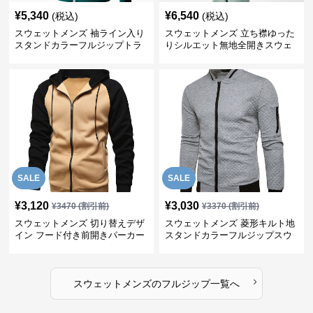
¥
5,340
¥
6,540
(税込)
(税込)
スウェットメンズ 袖ライン入り
スウェットメンズ 立ち襟ゆった
スタンドカラーフルジップトラ
りシルエット無地全開きスウェ
ックジャケット
ット
SALE
SALE
¥
3,120
¥
3,030
¥
3470
(割引前)
¥
3370
(割引前)
スウェットメンズ 切り替えデザ
スウェットメンズ 菱形キルト地
イン フード付き前開きパーカー
スタンドカラーフルジップスウ
ェット
›
スウェットメンズ
の
フルジップ
一覧へ