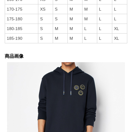
170-175
XS
S
M
M
L
L
175-180
S
S
M
M
L
L
180-185
S
M
M
L
L
XL
185-190
S
M
M
L
L
XL
商品画像