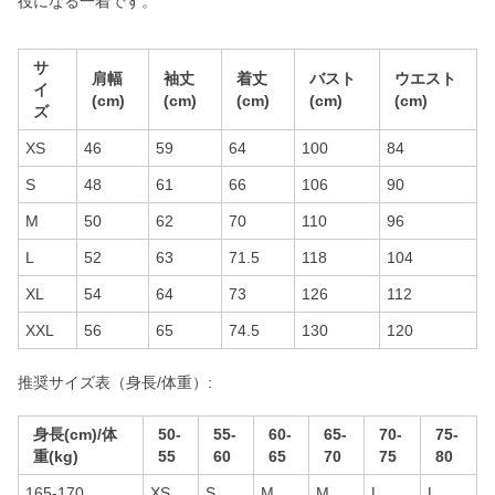
役になる一着です。
サ
肩幅
袖丈
着丈
バスト
ウエスト
イ
(cm)
(cm)
(cm)
(cm)
(cm)
ズ
XS
46
59
64
100
84
S
48
61
66
106
90
M
50
62
70
110
96
L
52
63
71.5
118
104
XL
54
64
73
126
112
XXL
56
65
74.5
130
120
推奨サイズ表（身長/体重）:
身長(cm)/体
50-
55-
60-
65-
70-
75-
重(kg)
55
60
65
70
75
80
165-170
XS
S
M
M
L
L