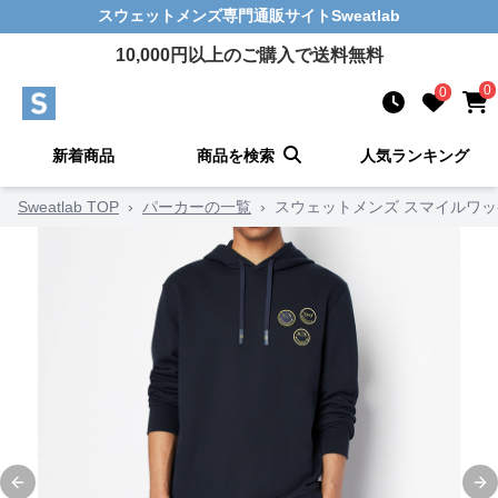
スウェットメンズ
専門通販サイト
Sweatlab
10,000
円以上のご購入で送料無料
0
0
新着商品
商品を検索
人気ランキング
Sweatlab TOP
›
パーカーの一覧
›
スウェットメンズ スマイルワ
Previous slide
Ne