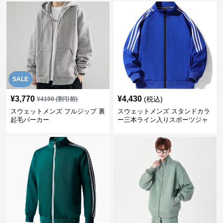
SALE
¥
3,770
¥
4,430
(税込)
¥
4190
(割引前)
スウェットメンズ フルジップ 裏
スウェットメンズ スタンドカラ
起毛パーカー
ー三本ライン入りスポーツジャ
ケット