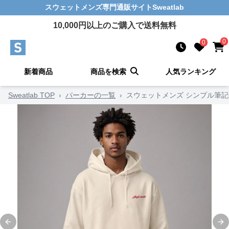
スウェットメンズ
専門通販サイト
Sweatlab
10,000
円以上のご購入で送料無料
0
0
新着商品
商品を検索
人気ランキング
Sweatlab TOP
›
パーカーの一覧
›
スウェットメンズ シンプル筆
Previous slide
Ne