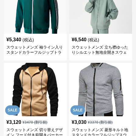
¥
5,340
¥
6,540
(税込)
(税込)
スウェットメンズ 袖ライン入り
スウェットメンズ 立ち襟ゆった
スタンドカラーフルジップトラ
りシルエット無地全開きスウェ
ックジャケット
ット
SALE
SALE
¥
3,120
¥
3,030
¥
3470
(割引前)
¥
3370
(割引前)
スウェットメンズ 切り替えデザ
スウェットメンズ 菱形キルト地
イン フード付き前開きパーカー
スタンドカラーフルジップスウ