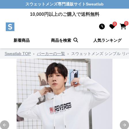
スウェットメンズ
専門通販サイト
Sweatlab
10,000
円以上のご購入で送料無料
0
0
新着商品
商品を検索
人気ランキング
Sweatlab TOP
›
パーカーの一覧
›
スウェットメンズ シンプル リ
Previous slide
Ne