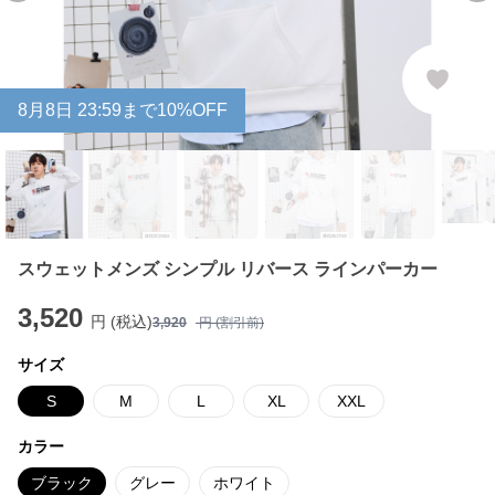
8
月
8
日 23:59まで10%OFF
スウェットメンズ シンプル リバース ラインパーカー
3,520
円 (税込)
3,920
円 (割引前)
サイズ
S
M
L
XL
XXL
カラー
ブラック
グレー
ホワイト