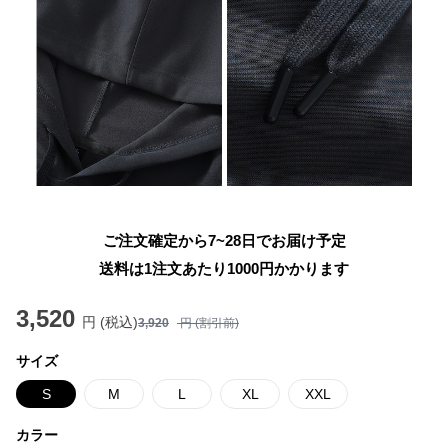
ご注文確定から7~28日でお届け予定
送料は1注文あたり
1000
円かかります
3,520
円 (税込)
3,920
円 (割引前)
サイズ
S
M
L
XL
XXL
カラー