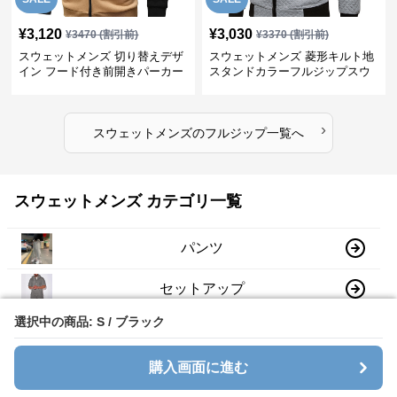
¥
3,120
¥
3,030
¥
3470
(割引前)
¥
3370
(割引前)
スウェットメンズ 切り替えデザ
スウェットメンズ 菱形キルト地
イン フード付き前開きパーカー
スタンドカラーフルジップスウ
ェット
›
スウェットメンズ
の
フルジップ
一覧へ
スウェットメンズ カテゴリ一覧
パンツ
セットアップ
選択中の商品: S / ブラック
選択中の商品: S / ブラック
パーカー
購入画面に進む
購入画面に進む
スウェットシャツ