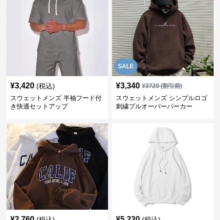
SALE
¥
3,420
¥
3,340
(税込)
¥
3720
(割引前)
スウェットメンズ 半袖フード付
スウェットメンズ シンプルロゴ
き快適セットアップ
刺繍プルオーバーパーカー
¥
2,760
¥
5,230
(税込)
(税込)