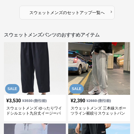
›
スウェットメンズ
の
セットアップ
一覧へ
スウェットメンズパンツのおすすめアイテム
SALE
SALE
¥
3,530
¥
2,390
¥
3930
(割引前)
¥
2660
(割引前)
スウェットメンズ ゆったりワイ
スウェットメンズ 三本線スポー
ドシルエット九分丈イージーパ
ツライン裾絞りスウェットパン
ンツ
ツ