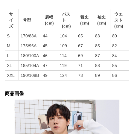
サ
バス
ウエ
肩幅
着丈
袖丈
イ
号型
ト
スト
(cm)
(cm)
(cm)
ズ
(cm)
(cm)
S
170/88A
44
104
65
83
80
M
175/96A
45
109
67
85
82
L
180/100A
46
114
69
87
84
XL
185/104A
47
119
71
88
85
XXL
190/108B
49
124
73
89
86
商品画像