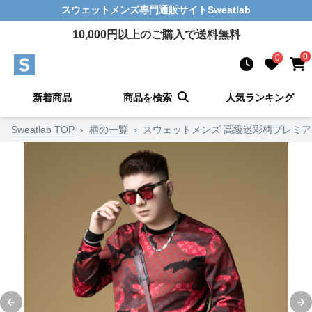
スウェットメンズ
専門通販サイト
Sweatlab
10,000
円以上のご購入で送料無料
0
0
新着商品
商品を検索
人気ランキング
Sweatlab TOP
›
柄の一覧
›
スウェットメンズ 高級迷彩柄プレミ
Previous slide
Ne