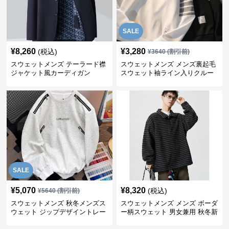
SALE
¥
8,260
¥
3,280
(税込)
¥
3640
(割引前)
スウェットメンズ テーラード襟
スウェットメンズ メンズ裏起毛
ジャケット風カーディガン
スウェット袖ライン入りクルー
ネック長袖
SALE
¥
5,070
¥
8,320
(税込)
¥
5640
(割引前)
スウェットメンズ 秋冬メンズス
スウェットメンズ メンズ ボーダ
ウェット ジップデザイントレー
ー柄スウェット 男女兼用 秋冬新
ナー
作