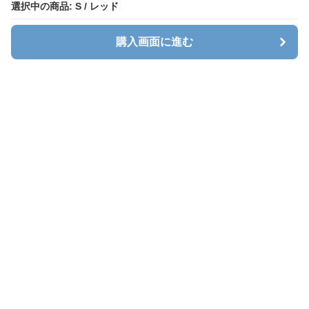
選択中の商品: S / レッド
選択中の商品: S / レッド
購入画面に進む
購入画面に進む
Sweatlab
について
利用規約
プライバシー