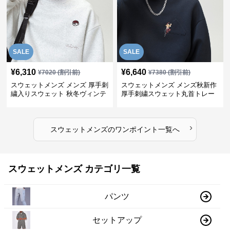
SALE
SALE
¥
6,310
¥
6,640
¥
7020
(割引前)
¥
7380
(割引前)
スウェットメンズ メンズ 厚手刺
スウェットメンズ メンズ秋新作
繍入りスウェット 秋冬ヴィンテ
厚手刺繍スウェット丸首トレー
ージ風トレーナー
ナー全3色
›
スウェットメンズ
の
ワンポイント
一覧へ
スウェットメンズ カテゴリ一覧
パンツ
セットアップ