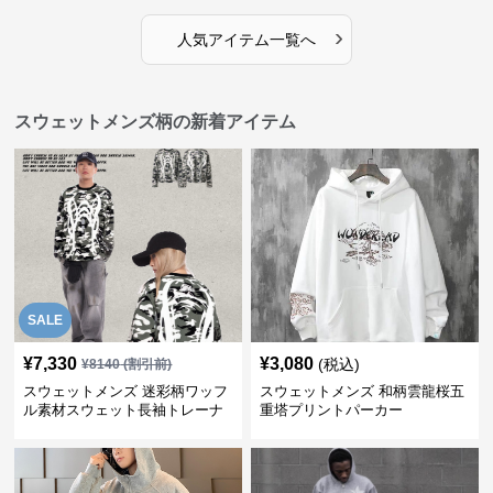
›
人気アイテム一覧へ
スウェットメンズ柄の新着アイテム
SALE
¥
7,330
¥
3,080
(税込)
¥
8140
(割引前)
スウェットメンズ 迷彩柄ワッフ
スウェットメンズ 和柄雲龍桜五
ル素材スウェット長袖トレーナ
重塔プリントパーカー
ー