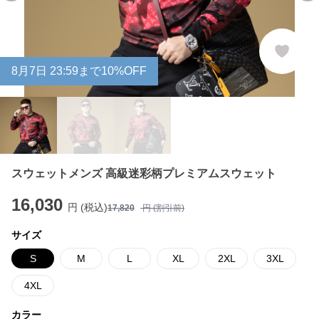
8
月
7
日 23:59まで10%OFF
スウェットメンズ 高級迷彩柄プレミアムスウェット
16,030
円 (税込)
17,820
円 (割引前)
サイズ
S
M
L
XL
2XL
3XL
4XL
カラー