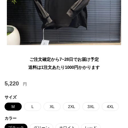
ご注文確定から7~28日でお届け予定
送料は1注文あたり
1000
円かかります
5,220
円
サイズ
M
L
XL
2XL
3XL
4XL
カラー
ブラック
グリーン
ホワイト
レッド