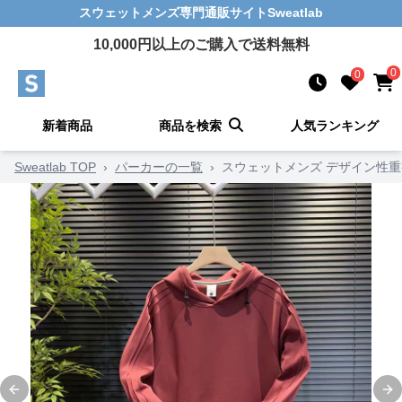
スウェットメンズ
専門通販サイト
Sweatlab
10,000
円以上のご購入で送料無料
0
0
新着商品
商品を検索
人気ランキング
Sweatlab TOP
›
パーカーの一覧
›
スウェットメンズ デザイン性重
Previous slide
Ne