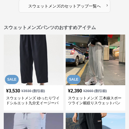
›
スウェットメンズ
の
セットアップ
一覧へ
スウェットメンズパンツのおすすめアイテム
SALE
SALE
¥
3,530
¥
2,390
¥
3930
(割引前)
¥
2660
(割引前)
スウェットメンズ ゆったりワイ
スウェットメンズ 三本線スポー
ドシルエット九分丈イージーパ
ツライン裾絞りスウェットパン
ンツ
ツ