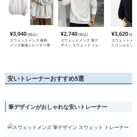
¥
3,040
¥
2,740
¥
3,620
(税込)
(税込)
(税込
スウェットメンズ 春秋
スウェットメンズ 筆デ
スウェットメン
メンズ無地トレーナー厚
ザイン スウェット トレ
たりシルエット
手スウェット
ーナー
ネックトレーナ
安いトレーナーおすすめ5選
筆デザインがおしゃれな安いトレーナー