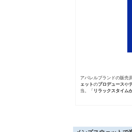
アパレルブランドの販売
ェット
の
プロデュース
や
当。「
リラックスタイム