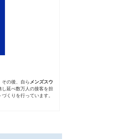
。
その後、自ら
メンズスウ
務し延べ数万人の接客を担
トづくりを行っています。