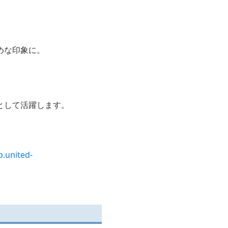
めな印象に。
として活躍します。
p.united-