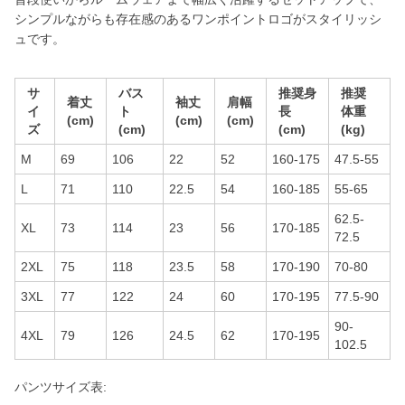
シンプルながらも存在感のあるワンポイントロゴがスタイリッシ
ュです。
サ
バス
推奨身
推奨
着丈
袖丈
肩幅
イ
ト
長
体重
(cm)
(cm)
(cm)
ズ
(cm)
(cm)
(kg)
M
69
106
22
52
160-175
47.5-55
L
71
110
22.5
54
160-185
55-65
62.5-
XL
73
114
23
56
170-185
72.5
2XL
75
118
23.5
58
170-190
70-80
3XL
77
122
24
60
170-195
77.5-90
90-
4XL
79
126
24.5
62
170-195
102.5
パンツサイズ表: