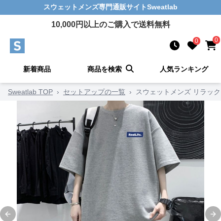
スウェットメンズ
専門通販サイト
Sweatlab
10,000
円以上のご購入で送料無料
0
0
新着商品
商品を検索
人気ランキング
Sweatlab TOP
›
セットアップの一覧
›
スウェットメンズ リラッ
Previous slide
Ne