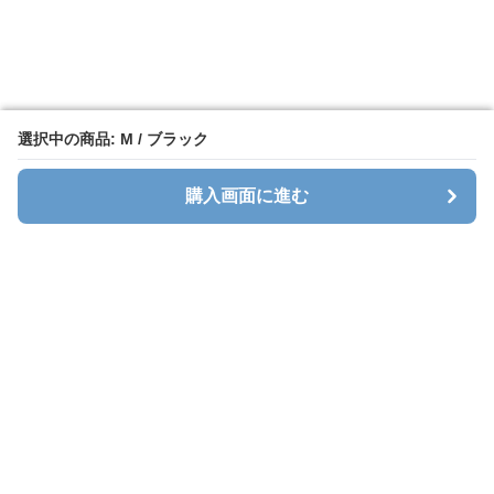
選択中の商品: M / ブラック
選択中の商品: M / ブラック
購入画面に進む
購入画面に進む
Sweatlab
について