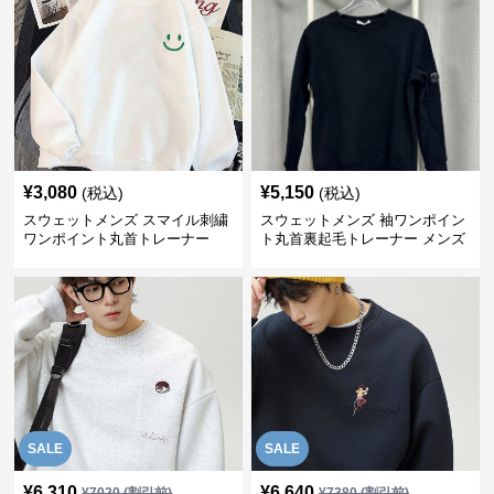
¥
3,080
¥
5,150
(税込)
(税込)
スウェットメンズ スマイル刺繍
スウェットメンズ 袖ワンポイン
ワンポイント丸首トレーナー
ト丸首裏起毛トレーナー メンズ
SALE
SALE
¥
6,310
¥
6,640
¥
7020
(割引前)
¥
7380
(割引前)