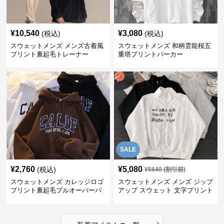
¥
10,540
¥
3,080
(税込)
(税込)
スウェットメンズ メンズ古着風
スウェットメンズ 和柄雲龍桜五
プリント裏起毛トレーナー
重塔プリントパーカー
SALE
¥
2,760
¥
5,080
(税込)
¥
5640
(割引前)
スウェットメンズ カレッジロゴ
スウェットメンズ メンズ ジップ
プリント裏起毛プルオーバーパ
アップ スウェット 文字プリント
ーカー
トップス
›