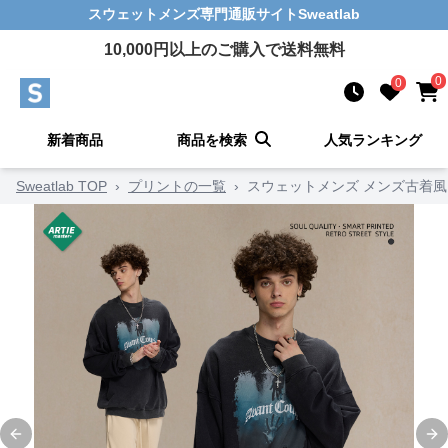
スウェットメンズ
専門通販サイト
Sweatlab
10,000
円以上のご購入で送料無料
0
0
新着商品
商品を検索
人気ランキング
Sweatlab TOP
›
プリントの一覧
›
スウェットメンズ メンズ古着
Previous slide
Ne