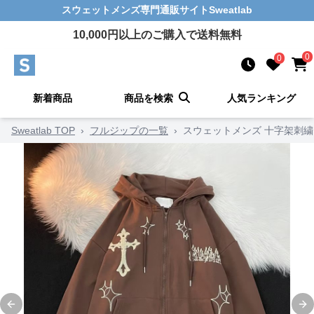
スウェットメンズ
専門通販サイト
Sweatlab
10,000
円以上のご購入で送料無料
0
0
新着商品
商品を検索
人気ランキング
Sweatlab TOP
›
フルジップの一覧
›
スウェットメンズ 十字架刺
Previous slide
Ne