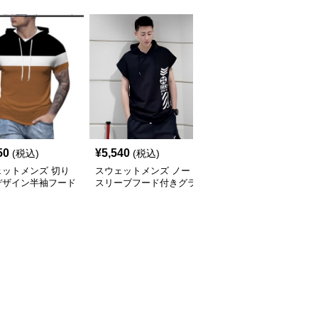
50
¥
5,540
¥
4,670
(税込)
(税込)
(税込)
ェットメンズ 切り
スウェットメンズ ノー
スウェットメンズ ハー
デザイン半袖フード
スリーブフード付きグラ
フジップ付き裏起毛フー
薄手パーカー
フィックスウェットパー
ド付きスウェット
カー