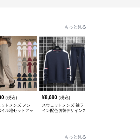
もっと見る
80
¥
8,680
¥
3,560
(税込)
(税込)
(税込)
ェットメンズ メン
スウェットメンズ 袖ラ
スウェットメンズ フー
パイル地セットアッ
イン配色切替デザインス
ド付きプルオーバースウ
下組合せ自由
ウェット上下セット
ェット上下組
もっと見る