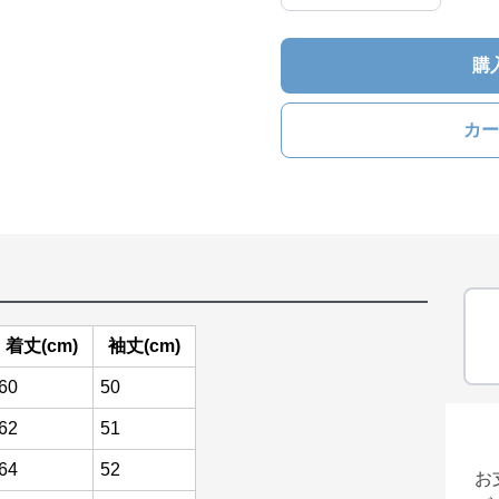
購
カー
着丈(cm)
袖丈(cm)
60
50
62
51
64
52
お