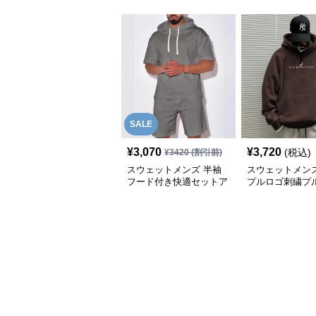
SALE
¥
3,070
¥
3,720
(税込)
¥
3420
(割引前)
スウェットメンズ 半袖
スウェットメンズ
フード付き快適セットア
プルロゴ刺繍プ
ップ
ーパーカー