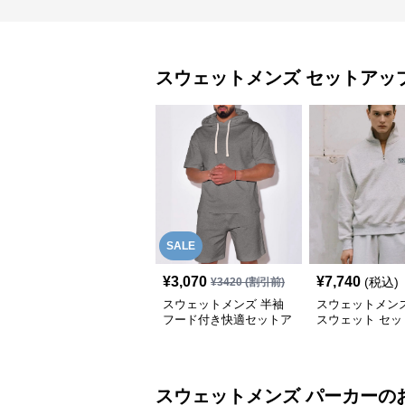
スウェットメンズ
セットアッ
SALE
¥
3,070
¥
7,740
(税込)
¥
3420
(割引前)
スウェットメンズ 半袖
スウェットメンズ
フード付き快適セットア
スウェット セッ
ップ
プ ハーフジップ
スウェットメンズ
パーカー
の