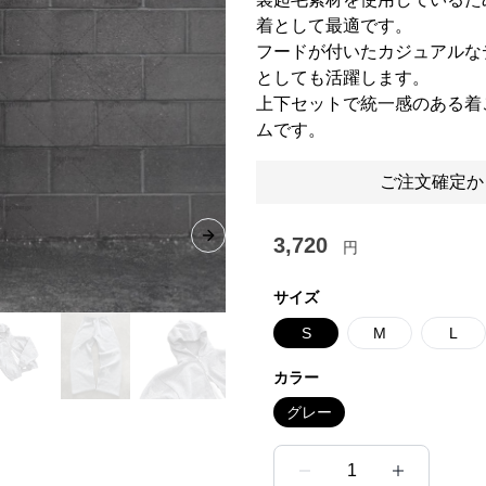
着として最適です。
フードが付いたカジュアルな
としても活躍します。
上下セットで統一感のある着
ムです。
ご注文確定か
3,720
Next slide
円
サイズ
S
M
L
カラー
グレー
1