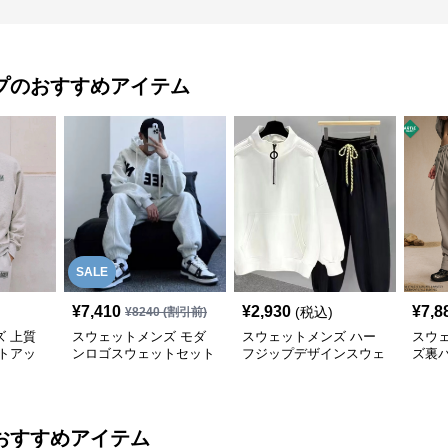
プ
のおすすめアイテム
SALE
¥
7,410
¥
2,930
¥
7,8
(税込)
¥
8240
(割引前)
 上質
スウェットメンズ モダ
スウェットメンズ ハー
スウ
トアッ
ンロゴスウェットセット
フジップデザインスウェ
ズ裏
アップ
ット上下セット
プ上
おすすめアイテム