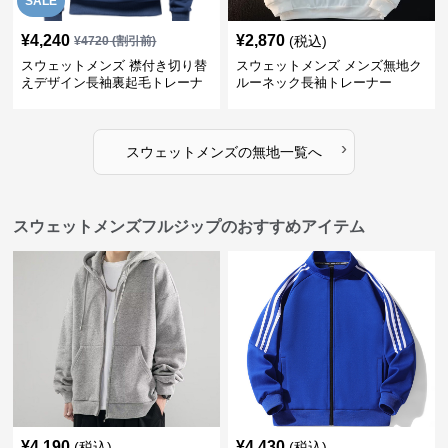
SALE
¥
4,240
¥
2,870
(税込)
¥
4720
(割引前)
スウェットメンズ 襟付き切り替
スウェットメンズ メンズ無地ク
えデザイン長袖裏起毛トレーナ
ルーネック長袖トレーナー
ー
›
スウェットメンズ
の
無地
一覧へ
スウェットメンズフルジップのおすすめアイテム
¥
4,190
¥
4,430
(税込)
(税込)