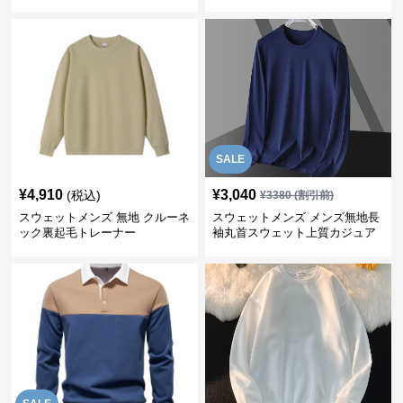
SALE
¥
4,910
¥
3,040
(税込)
¥
3380
(割引前)
スウェットメンズ 無地 クルーネ
スウェットメンズ メンズ無地長
ック裏起毛トレーナー
袖丸首スウェット上質カジュア
ル