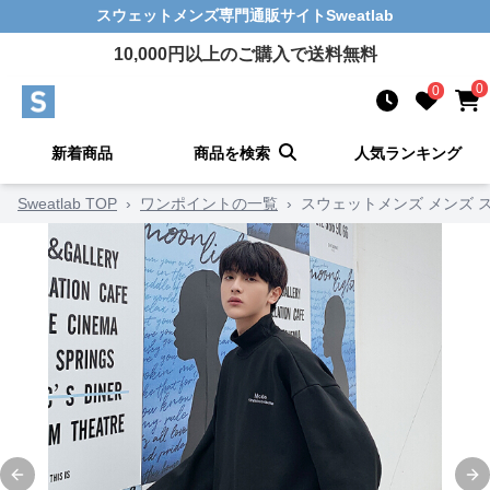
スウェットメンズ
専門通販サイト
Sweatlab
10,000
円以上のご購入で送料無料
0
0
新着商品
商品を検索
人気ランキング
Sweatlab TOP
›
ワンポイントの一覧
›
スウェットメンズ メンズ ス
Previous slide
Ne