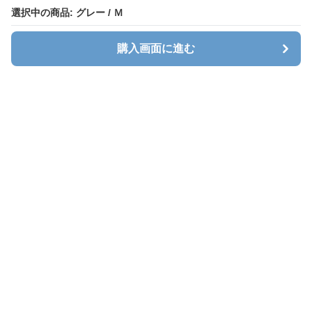
選択中の商品: グレー / Ｍ
選択中の商品: グレー / Ｍ
購入画面に進む
購入画面に進む
Sweatlab
について
利用規約
プライバシー