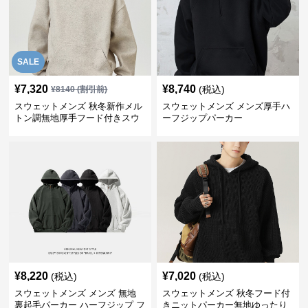
SALE
¥
7,320
¥
8,740
(税込)
¥
8140
(割引前)
スウェットメンズ 秋冬新作メル
スウェットメンズ メンズ厚手ハ
トン調無地厚手フード付きスウ
ーフジップパーカー
ェット
¥
8,220
¥
7,020
(税込)
(税込)
スウェットメンズ メンズ 無地
スウェットメンズ 秋冬フード付
裏起毛パーカー ハーフジップ フ
きニットパーカー無地ゆったり