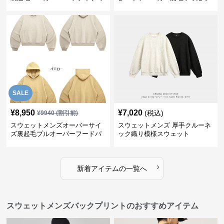
ード付き 全4色
全5色
SALE
¥
8,950
¥
7,020
(税込)
¥
9940
(割引前)
スウェットメンズオーバーサイ
スウェットメンズ 厚手クルーネ
ズ裏起毛プルオーバーフードパ
ック織り模様スウェット
ーカー
›
新着アイテムの一覧へ
スウェットメンズバックプリントのおすすめアイテム