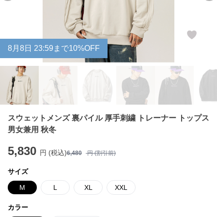
8
月
8
日 23:59まで10%OFF
スウェットメンズ 裏パイル 厚手刺繍 トレーナー トップス
男女兼用 秋冬
5,830
円 (税込)
6,480
円 (割引前)
サイズ
M
L
XL
XXL
カラー