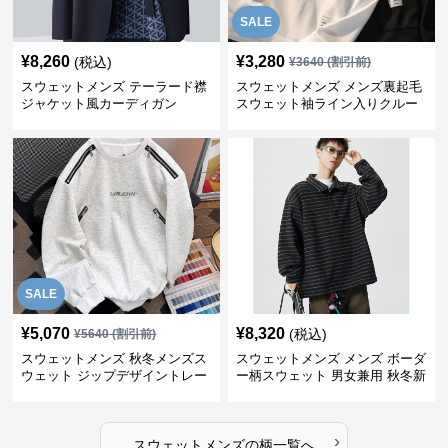
SALE
¥
8,260
¥
3,280
(税込)
¥
3640
(割引前)
スウェットメンズ テーラード襟
スウェットメンズ メンズ裏起毛
ジャケット風カーディガン
スウェット袖ライン入りクルー
ネック長袖
SALE
¥
5,070
¥
8,320
(税込)
¥
5640
(割引前)
スウェットメンズ 秋冬メンズス
スウェットメンズ メンズ ボーダ
ウェット ジップデザイントレー
ー柄スウェット 男女兼用 秋冬新
ナー
作
›
スウェットメンズ
の
柄
一覧へ