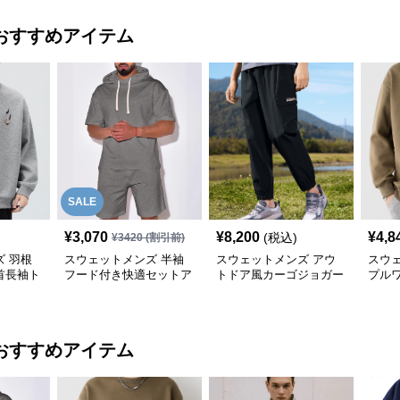
おすすめアイテム
SALE
¥
3,070
¥
8,200
¥
4,8
(税込)
¥
3420
(割引前)
 羽根
スウェットメンズ 半袖
スウェットメンズ アウ
スウ
首長袖ト
フード付き快適セットア
トドア風カーゴジョガー
プル
ップ
パンツ
ウェ
おすすめアイテム