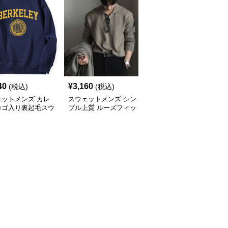
40
¥
3,160
¥
4,720
(税込)
(税込)
(税込)
ェットメンズ カレ
スウェットメンズ シン
スウェットメンズ アウ
ロゴ入り裏起毛スウ
プル上質 ルーズフィッ
トドアイラスト入りトレ
ト
ト スウェット
ーナー