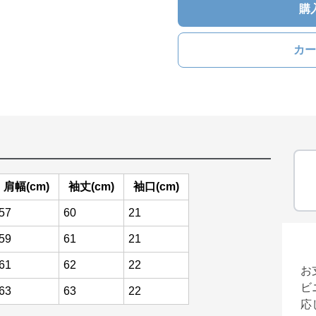
購
カー
肩幅(cm)
袖丈(cm)
袖口(cm)
57
60
21
59
61
21
61
62
22
お
ビ
63
63
22
応