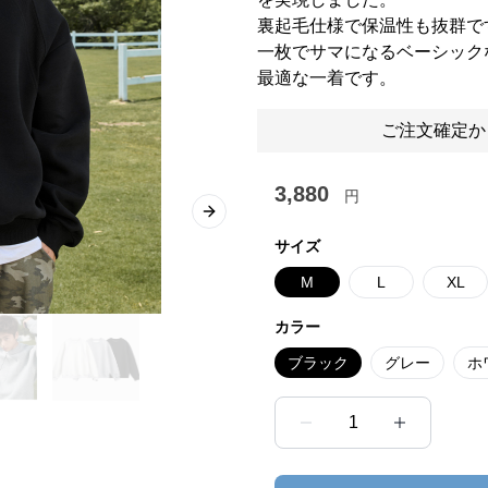
裏起毛仕様で保温性も抜群で
一枚でサマになるベーシック
最適な一着です。
ご注文確定か
3,880
円
Next slide
サイズ
M
L
XL
カラー
ブラック
グレー
ホ
1