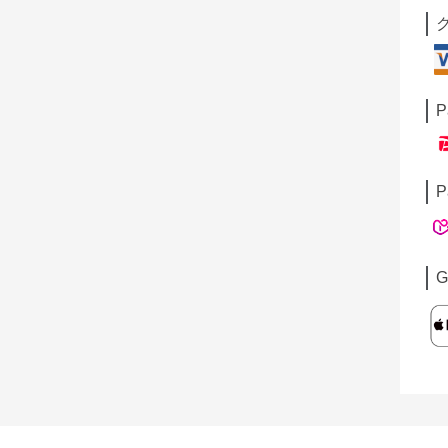
P
P
G