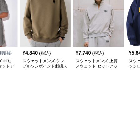
¥
4,840
¥
7,740
¥
5,6
(税込)
(税込)
割引前)
 半袖
スウェットメンズ シン
スウェットメンズ 上質
スウ
セットア
プルワンポイント刺繍ス
スウェット セットアッ
ッジ
ウェット
プ ハーフジップ
ェッ