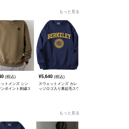
もっと見る
40
¥
5,640
¥
3,160
(税込)
(税込)
(税込)
ェットメンズ シン
スウェットメンズ カレ
スウェットメンズ シン
ワンポイント刺繍ス
ッジロゴ入り裏起毛スウ
プル上質 ルーズフィッ
ット
ェット
ト スウェット
もっと見る