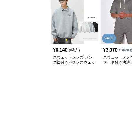
SALE
¥
8,140
¥
3,070
(税込)
¥
3420
(
スウェットメンズ メン
スウェットメンズ
ズ襟付きボタンスウェッ
フード付き快適
ト秋新作ヴィンテージ風
ップ