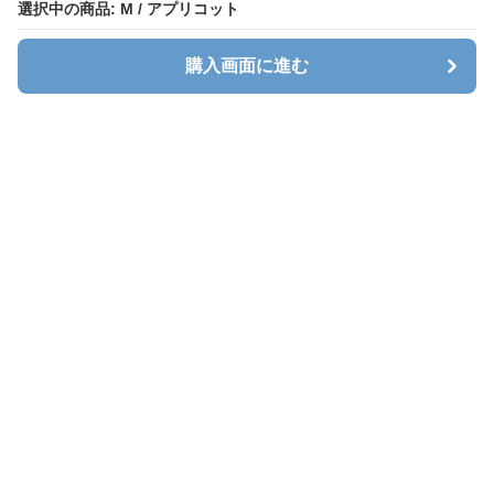
選択中の商品: M / アプリコット
選択中の商品: M / アプリコット
購入画面に進む
購入画面に進む
Sweatlab
について
利用規約
プライバシー