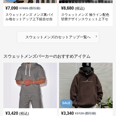
¥
7,090
¥
8,680
(税込)
¥
7880
(割引前)
スウェットメンズ メンズ裏パイ
スウェットメンズ 袖ライン配色
ル地セットアップ上下組合せ自
切替デザインスウェット上下セ
由
ット
›
スウェットメンズ
の
セットアップ
一覧へ
スウェットメンズパーカーのおすすめアイテム
SALE
¥
3,420
¥
3,340
(税込)
¥
3720
(割引前)