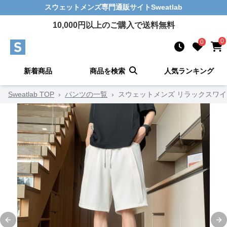
スウェットメンズ
専門通販サイト
Sweatlab
10,000
円以上のご購入で送料無料
0
0
新着商品
商品を検索
人気ランキング
Sweatlab TOP
›
パンツの一覧
›
スウェットメンズ リラックスワ
Previous slide
Ne