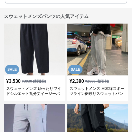
スウェットメンズパンツの人気アイテム
SALE
SALE
¥
3,530
¥
2,390
¥
3930
(割引前)
¥
2660
(割引前)
スウェットメンズ ゆったりワイ
スウェットメンズ 三本線スポー
ドシルエット九分丈イージーパ
ツライン裾絞りスウェットパン
ンツ
ツ