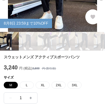
8
月
8
日 23:59まで10%OFF
スウェットメンズ アクティブスポーツパンツ
3,240
円 (税込)
3,600
円 (割引前)
サイズ
M
L
XL
2XL
3XL
1