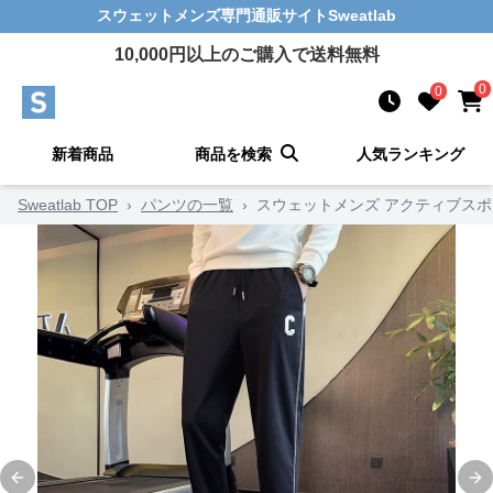
スウェットメンズ
専門通販サイト
Sweatlab
10,000
円以上のご購入で送料無料
0
0
新着商品
商品を検索
人気ランキング
Sweatlab TOP
›
パンツの一覧
›
スウェットメンズ アクティブス
Previous slide
Ne