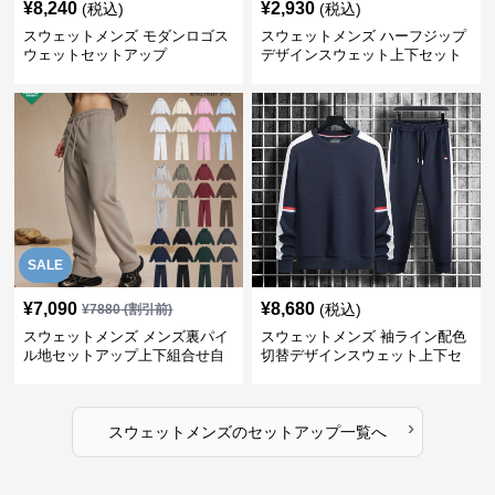
¥
8,240
¥
2,930
(税込)
(税込)
スウェットメンズ モダンロゴス
スウェットメンズ ハーフジップ
ウェットセットアップ
デザインスウェット上下セット
SALE
¥
7,090
¥
8,680
(税込)
¥
7880
(割引前)
スウェットメンズ メンズ裏パイ
スウェットメンズ 袖ライン配色
ル地セットアップ上下組合せ自
切替デザインスウェット上下セ
由
ット
›
スウェットメンズ
の
セットアップ
一覧へ