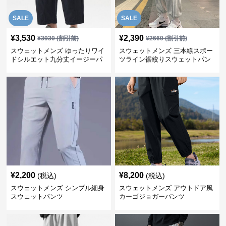
SALE
SALE
¥
3,530
¥
2,390
¥
3930
(割引前)
¥
2660
(割引前)
スウェットメンズ ゆったりワイ
スウェットメンズ 三本線スポー
ドシルエット九分丈イージーパ
ツライン裾絞りスウェットパン
ンツ
ツ
¥
2,200
¥
8,200
(税込)
(税込)
スウェットメンズ シンプル細身
スウェットメンズ アウトドア風
スウェットパンツ
カーゴジョガーパンツ