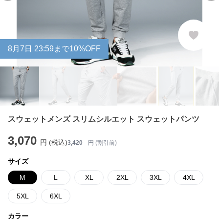
8
月
7
日 23:59まで10%OFF
スウェットメンズ スリムシルエット スウェットパンツ
3,070
円 (税込)
3,420
円 (割引前)
サイズ
M
L
XL
2XL
3XL
4XL
5XL
6XL
カラー