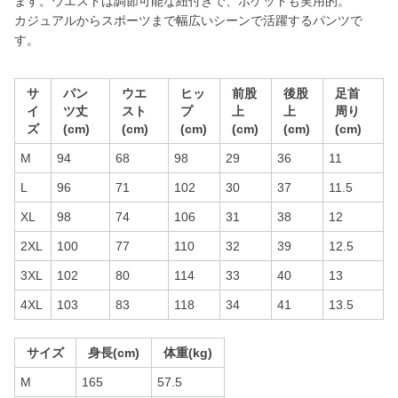
ます。ウエストは調節可能な紐付きで、ポケットも実用的。
カジュアルからスポーツまで幅広いシーンで活躍するパンツで
す。
サ
パン
ウエ
ヒッ
前股
後股
足首
イ
ツ丈
スト
プ
上
上
周り
ズ
(cm)
(cm)
(cm)
(cm)
(cm)
(cm)
M
94
68
98
29
36
11
L
96
71
102
30
37
11.5
XL
98
74
106
31
38
12
2XL
100
77
110
32
39
12.5
3XL
102
80
114
33
40
13
4XL
103
83
118
34
41
13.5
サイズ
身長(cm)
体重(kg)
M
165
57.5