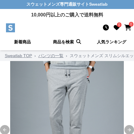
スウェットメンズ
専門通販サイト
Sweatlab
10,000
円以上のご購入で送料無料
0
0
新着商品
商品を検索
人気ランキング
Sweatlab TOP
›
パンツの一覧
›
スウェットメンズ スリムシルエッ
Previous slide
Ne