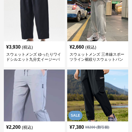
¥
3,930
¥
2,660
(税込)
(税込)
スウェットメンズ ゆったりワイ
スウェットメンズ 三本線スポー
ドシルエット九分丈イージーパ
ツライン裾絞りスウェットパン
ンツ
ツ
SALE
¥
2,200
¥
7,380
(税込)
¥
8200
(割引前)