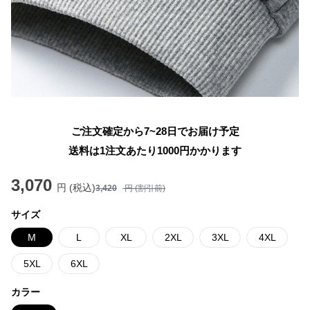
ご注文確定から7~28日でお届け予定
送料は1注文あたり
1000
円かかります
3,070
円 (税込)
3,420
円 (割引前)
サイズ
M
L
XL
2XL
3XL
4XL
5XL
6XL
カラー