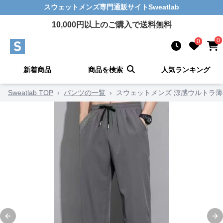
スウェットメンズ
専門通販サイト
Sweatlab
10,000
円以上のご購入で送料無料
0
0
新着商品
商品を検索
人気ランキング
Sweatlab TOP
›
パンツの一覧
›
スウェットメンズ 涼感ウルトラ
Previous slide
Ne