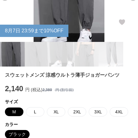
8
月
7
日 23:59まで10%OFF
スウェットメンズ 涼感ウルトラ薄手ジョガーパンツ
2,140
円 (税込)
2,380
円 (割引前)
サイズ
M
L
XL
2XL
3XL
4XL
カラー
ブラック