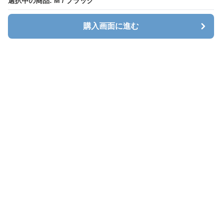
選択中の商品: M / ブラック
選択中の商品: M / ブラック
購入画面に進む
購入画面に進む
Sweatlab
について
利用規約
プライバシー