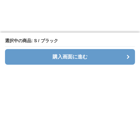
選択中の商品: S / ブラック
選択中の商品: S / ブラック
購入画面に進む
購入画面に進む
Sweatlab
について