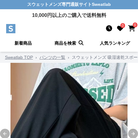
スウェットメンズ
専門通販サイト
Sweatlab
10,000
円以上のご購入で送料無料
0
0
新着商品
商品を検索
人気ランキング
Sweatlab TOP
›
パンツの一覧
›
スウェットメンズ 吸湿速乾スポ
Previous slide
Ne