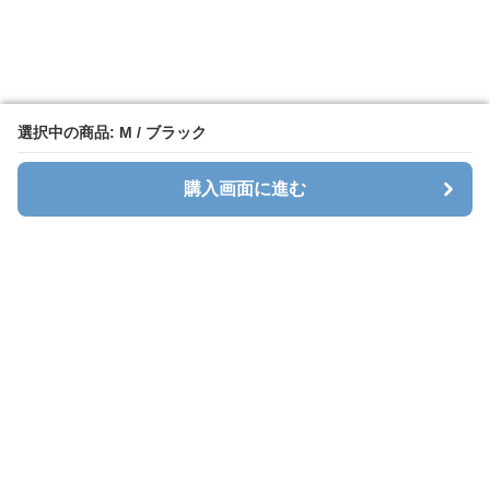
選択中の商品: M / ブラック
選択中の商品: M / ブラック
購入画面に進む
購入画面に進む
Sweatlab
について