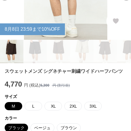
8
月
8
日 23:59まで10%OFF
スウェットメンズ シグネチャー刺繍ワイドハーフパンツ
4,770
円 (税込)
5,300
円 (割引前)
サイズ
M
L
XL
2XL
3XL
カラー
ブラック
ベージュ
ブラウン