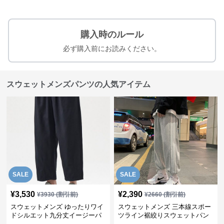
購入時のルール
必ず購入前にお読みください。
スウェットメンズパンツの人気アイテム
SALE
SALE
¥
3,530
¥
2,390
¥
3930
(割引前)
¥
2660
(割引前)
スウェットメンズ ゆったりワイ
スウェットメンズ 三本線スポー
ドシルエット九分丈イージーパ
ツライン裾絞りスウェットパン
ンツ
ツ