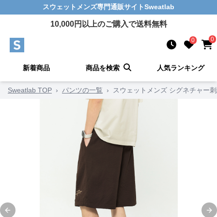
スウェットメンズ
専門通販サイト
Sweatlab
10,000
円以上のご購入で送料無料
0
0
新着商品
商品を検索
人気ランキング
Sweatlab TOP
›
パンツの一覧
›
スウェットメンズ シグネチャー
Previous slide
Ne