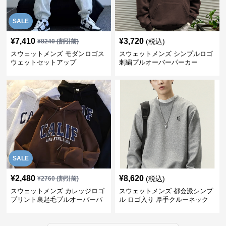
SALE
¥
7,410
¥
3,720
(税込)
¥
8240
(割引前)
スウェットメンズ モダンロゴス
スウェットメンズ シンプルロゴ
ウェットセットアップ
刺繍プルオーバーパーカー
SALE
¥
2,480
¥
8,620
(税込)
¥
2760
(割引前)
スウェットメンズ カレッジロゴ
スウェットメンズ 都会派シンプ
プリント裏起毛プルオーバーパ
ル ロゴ入り 厚手クルーネック
ーカー