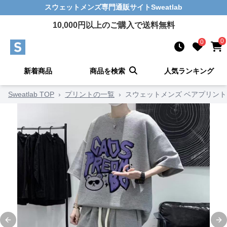
スウェットメンズ
専門通販サイト
Sweatlab
10,000
円以上のご購入で送料無料
0
0
新着商品
商品を検索
人気ランキング
Sweatlab TOP
›
プリントの一覧
›
スウェットメンズ ベアプリント
Previous slide
Ne