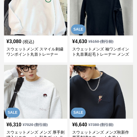
SALE
¥
3,080
¥
4,630
(税込)
¥
5150
(割引前)
スウェットメンズ スマイル刺繍
スウェットメンズ 袖ワンポイン
ワンポイント丸首トレーナー
ト丸首裏起毛トレーナー メンズ
SALE
SALE
¥
6,310
¥
6,640
¥
7020
(割引前)
¥
7380
(割引前)
スウェットメンズ メンズ 厚手刺
スウェットメンズ メンズ秋新作