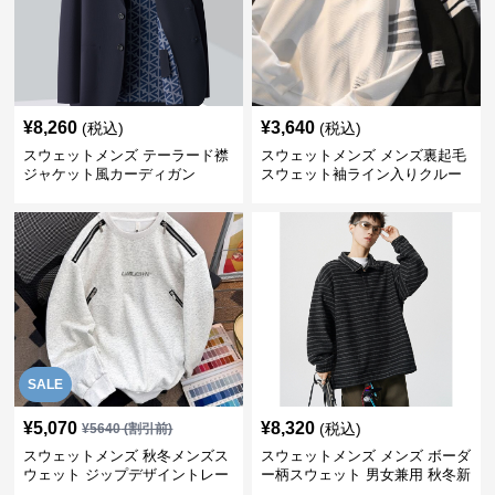
¥
8,260
¥
3,640
(税込)
(税込)
スウェットメンズ テーラード襟
スウェットメンズ メンズ裏起毛
ジャケット風カーディガン
スウェット袖ライン入りクルー
ネック長袖
SALE
¥
5,070
¥
8,320
(税込)
¥
5640
(割引前)
スウェットメンズ 秋冬メンズス
スウェットメンズ メンズ ボーダ
ウェット ジップデザイントレー
ー柄スウェット 男女兼用 秋冬新
ナー
作