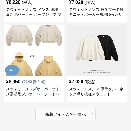
¥
8,220
¥
7,020
(税込)
(税込)
スウェットメンズ メンズ 無地
スウェットメンズ 秋冬フード付
裏起毛パーカー ハーフジップ フ
きニットパーカー無地ゆったり
ード付き 全4色
全5色
SALE
¥
8,950
¥
7,020
(税込)
¥
9940
(割引前)
スウェットメンズオーバーサイ
スウェットメンズ 厚手クルーネ
ズ裏起毛プルオーバーフードパ
ック織り模様スウェット
ーカー
›
新着アイテムの一覧へ