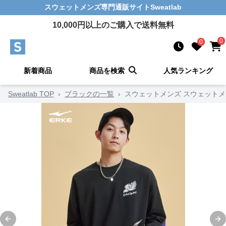
スウェットメンズ
専門通販サイト
Sweatlab
10,000
円以上のご購入で送料無料
0
0
新着商品
商品を検索
人気ランキング
Sweatlab TOP
›
ブラックの一覧
›
スウェットメンズ スウェットメ
Previous slide
Ne