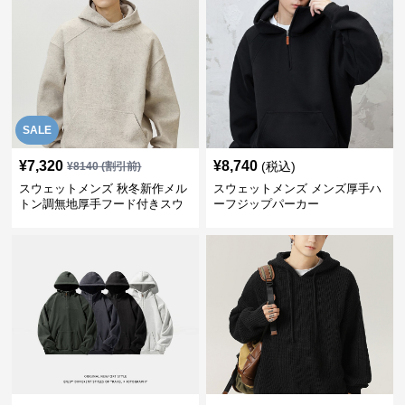
SALE
¥
7,320
¥
8,740
(税込)
¥
8140
(割引前)
スウェットメンズ 秋冬新作メル
スウェットメンズ メンズ厚手ハ
トン調無地厚手フード付きスウ
ーフジップパーカー
ェット