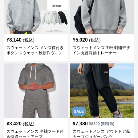
¥
8,140
¥
5,020
(税込)
(税込)
スウェットメンズ メンズ襟付き
スウェットメンズ 羽根刺繍デザ
ボタンスウェット秋新作ヴィン
イン丸首長袖トレーナー
テージ風
SALE
¥
3,420
¥
7,380
(税込)
¥
8200
(割引前)
スウェットメンズ 半袖フード付
スウェットメンズ アウトドア風
き快適セットアップ
カーゴジョガーパンツ