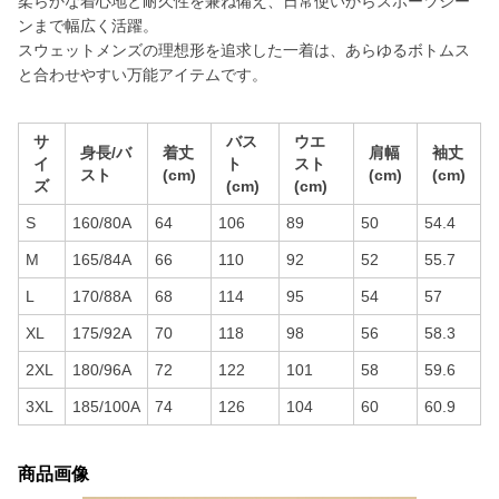
柔らかな着心地と耐久性を兼ね備え、日常使いからスポーツシー
ンまで幅広く活躍。
スウェットメンズの理想形を追求した一着は、あらゆるボトムス
と合わせやすい万能アイテムです。
サ
バス
ウエ
身長/バ
着丈
肩幅
袖丈
イ
ト
スト
スト
(cm)
(cm)
(cm)
ズ
(cm)
(cm)
S
160/80A
64
106
89
50
54.4
M
165/84A
66
110
92
52
55.7
L
170/88A
68
114
95
54
57
XL
175/92A
70
118
98
56
58.3
2XL
180/96A
72
122
101
58
59.6
3XL
185/100A
74
126
104
60
60.9
商品画像