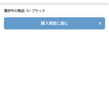
選択中の商品: S / ブラック
選択中の商品: S / ブラック
購入画面に進む
購入画面に進む
Sweatlab
について
利用規約