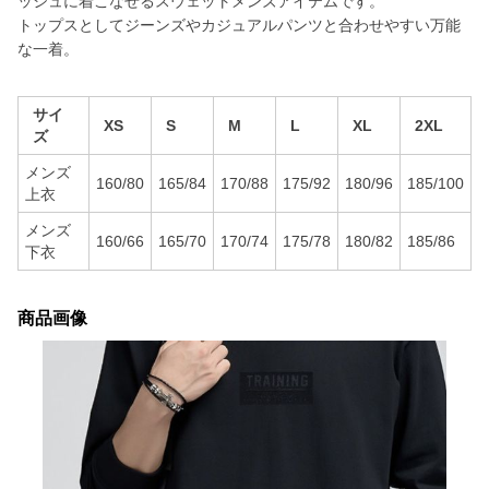
ッシュに着こなせるスウェットメンズアイテムです。
トップスとしてジーンズやカジュアルパンツと合わせやすい万能
な一着。
サイ
XS
S
M
L
XL
2XL
ズ
メンズ
160/80
165/84
170/88
175/92
180/96
185/100
上衣
メンズ
160/66
165/70
170/74
175/78
180/82
185/86
下衣
商品画像