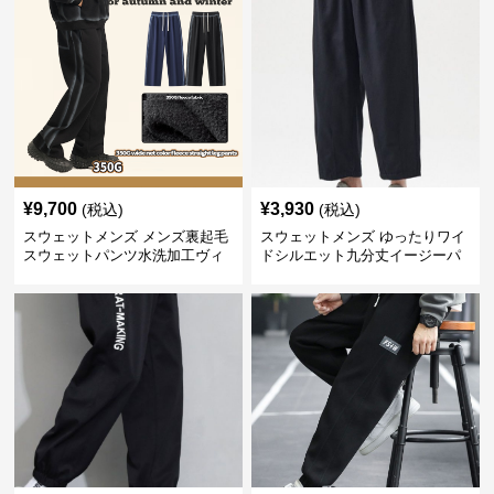
¥
9,700
¥
3,930
(税込)
(税込)
スウェットメンズ メンズ裏起毛
スウェットメンズ ゆったりワイ
スウェットパンツ水洗加工ヴィ
ドシルエット九分丈イージーパ
ンテージ風
ンツ