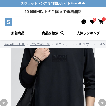
スウェットメンズ
専門通販サイト
Sweatlab
10,000
円以上のご購入で送料無料
0
0
新着商品
商品を検索
人気ランキング
Sweatlab TOP
›
パンツの一覧
›
スウェットメンズ スウェットメン
Previous slide
Ne