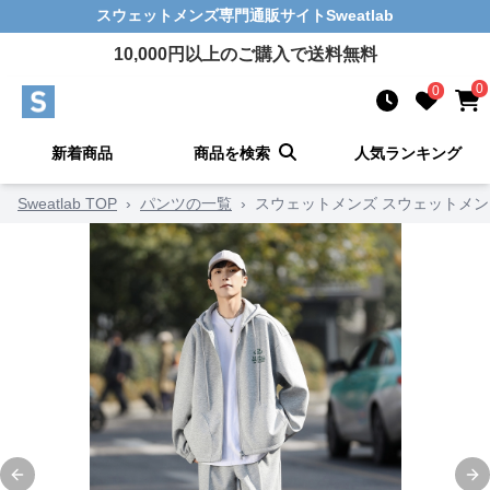
スウェットメンズ
専門通販サイト
Sweatlab
10,000
円以上のご購入で送料無料
0
0
新着商品
商品を検索
人気ランキング
Sweatlab TOP
›
パンツの一覧
›
スウェットメンズ スウェットメ
Previous slide
Ne